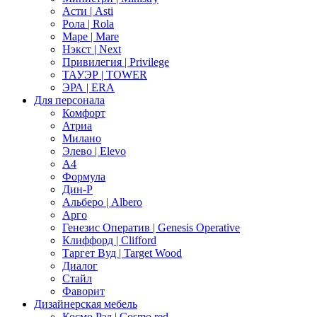
Асти | Asti
Рола | Rola
Маре | Mare
Нэкст | Next
Привилегия | Privilege
ТАУЭР | TOWER
ЭРА | ERA
Для персонала
Комфорт
Атриа
Милано
Элево | Elevo
А4
Формула
Дин-Р
Альберо | Albero
Арго
Генезис Оператив | Genesis Operative
Клиффорд | Clifford
Таргет Вуд | Target Wood
Диалог
Стайл
Фаворит
Дизайнерская мебель
Космо Рэд | Cosmo red