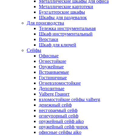
Металлические шкафы для офиса
Металлические картотеки
Бухгалтерские шкафы
Шкафы для раздевалок
Для производства
Тележка инструментальная
Шкаф инструментальный
Верстаки
Шкаф для ключей
Сейфы
Офисные
Огнестойкие
Оружейные
Встраиваемые
Гостиничные
Огневзломостойкие
Депозитные
Valberg Гранит
взломостойкие сейфы valberg
денежный сейф
несгораемый сейф
огнеупорный сейф
оружейный сейф aiko
оружейный сейф чирок
офисные сейфы aiko