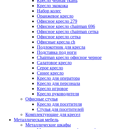
Кресло черная ткань
Кресло экокожа
Набор колес
Оранжевое кресло
Офисное кресло 279
Офисное кресло chairman 696
Офисное кресло chairman сетка
Офисное кресло сетка
Офисные кресла ch
Подлокотник для кресла
Подставка под ноги
Сhairman кресло офисное черное
Салатовое кресло
Серое кресло
Синее кресло
Кресло для оператора
Кресло для персонала
Кресло игровое
Кресло руководителя
Офисные стулья
Кресло для посетителя
Стулья для посетителей
Комплектующие для кресел
Металлическая мебель
Металлические шкафы