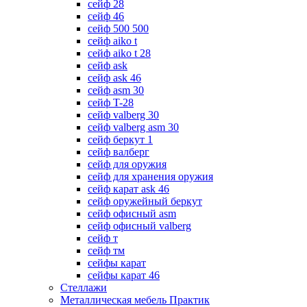
сейф 28
сейф 46
сейф 500 500
сейф aiko t
сейф aiko t 28
сейф ask
сейф ask 46
сейф asm 30
сейф T-28
сейф valberg 30
сейф valberg asm 30
сейф беркут 1
сейф валберг
сейф для оружия
сейф для хранения оружия
сейф карат ask 46
сейф оружейный беркут
сейф офисный asm
сейф офисный valberg
сейф т
сейф тм
сейфы карат
сейфы карат 46
Стеллажи
Металлическая мебель Практик