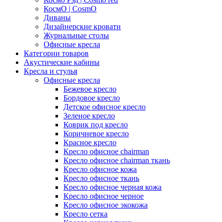
КосмО | CosmO
Диваны
Дизайнерские кровати
Журнальные столы
Офисные кресла
Категории товаров
Акустические кабины
Кресла и стулья
Офисные кресла
Бежевое кресло
Бордовое кресло
Детское офисное кресло
Зеленое кресло
Коврик под кресло
Коричневое кресло
Красное кресло
Кресло офисное chairman
Кресло офисное chairman ткань
Кресло офисное кожа
Кресло офисное ткань
Кресло офисное черная кожа
Кресло офисное черное
Кресло офисное экокожа
Кресло сетка