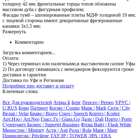
толщину 42 мм; фронтальные торцы топов обложены
массивом дуба с фигурным профилем;
Фасады тумб – шпонированные плиты МДФ толщиной 19 мм;
с лицевой стороны имеют декоративные фрезерованные
канавки 3х1,5 мм;
Развернуть
Комментарии
Загрузка комментариев...
Оплата:
1) Через терминал
или наличными
,в выставочном салоне Уфы
2) По договору
связавшись с менеджером
фиксируются сроки
доставки и гарантии
Доставка по Уфе и Регионам
Подробнее про доставку и оплату
Ключевые слова:
Все Для руководителей
Атриа Б
Берг
Персео | Perseo
У.РУС |
U.RUS
Борн
Патриот
Космо | Cosmo
Марк | Mark
Сити | City
Велар | Velar
Браво | Bravo
Спич | Speech
Кортез | Kortez
Арт.Нэо | Art.Neo
Гласс.Го | Glass.Go
Дали | Dali
Порто | Porto
Суперджет Бизнес | Superjet Bussines
Флэш Вайт | Flash White
Министри | Ministry
Асти | Asti
Рола | Rola
Маре | Mare
Привилегия | Privilege
ТАУЭР | TOWER
ЭРА | ERA