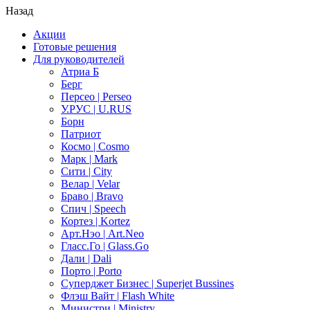
Назад
Акции
Готовые решения
Для руководителей
Атриа Б
Берг
Персео | Perseo
У.РУС | U.RUS
Борн
Патриот
Космо | Cosmo
Марк | Mark
Сити | City
Велар | Velar
Браво | Bravo
Спич | Speech
Кортез | Kortez
Арт.Нэо | Art.Neo
Гласс.Го | Glass.Go
Дали | Dali
Порто | Porto
Суперджет Бизнес | Superjet Bussines
Флэш Вайт | Flash White
Министри | Ministry