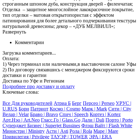
строганным шпоном дуба, конструкция дверей - филенчатая;
Отделка – защитное многослойное лакокрасочное покрытие,
тип отделки – матовая открытопористая с эффектом
патинирования для более детального подчеркивания текстуры
натуральной древесины; декор – «ДУБ МЕЛВИЛЛ»;
Развернуть
Комментарии
Загрузка комментариев...
Оплата:
1) Через терминал
или наличными
,в выставочном салоне Уфы
2) По договору
связавшись с менеджером
фиксируются сроки
доставки и гарантии
Доставка по Уфе и Регионам
Подробнее про доставку и оплату
Ключевые слова:
Все Для руководителей
Атриа Б
Берг
Персео | Perseo
У.РУС |
U.RUS
Борн
Патриот
Космо | Cosmo
Марк | Mark
Сити | City
Велар | Velar
Браво | Bravo
Спич | Speech
Кортез | Kortez
Арт.Нэо | Art.Neo
Гласс.Го | Glass.Go
Дали | Dali
Порто | Porto
Суперджет Бизнес | Superjet Bussines
Флэш Вайт | Flash White
Министри | Ministry
Асти | Asti
Рола | Rola
Маре | Mare
Привилегия | Privilege
ТАУЭР | TOWER
ЭРА | ERA