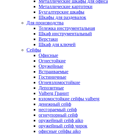
Металлические шкафы для офиса
Металлические картотеки
Бухгалтерские шкафы
Шкафы для раздевалок
Для производства
Тележка инструментальная
Шкаф инструментальный
Верстаки
Шкаф для ключей
Сейфы
Офисные
Огнестойкие
Оружейные
Встраиваемые
Гостиничные
Огневзломостойкие
Депозитные
Valberg Гранит
взломостойкие сейфы valberg
денежный сейф
несгораемый сейф
огнеупорный сейф
оружейный сейф aiko
оружейный сейф чирок
офисные сейфы aiko