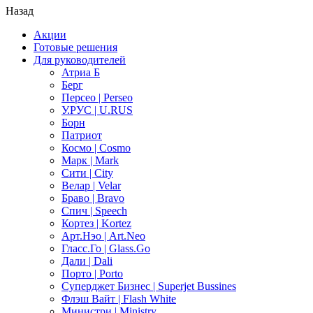
Назад
Акции
Готовые решения
Для руководителей
Атриа Б
Берг
Персео | Perseo
У.РУС | U.RUS
Борн
Патриот
Космо | Cosmo
Марк | Mark
Сити | City
Велар | Velar
Браво | Bravo
Спич | Speech
Кортез | Kortez
Арт.Нэо | Art.Neo
Гласс.Го | Glass.Go
Дали | Dali
Порто | Porto
Суперджет Бизнес | Superjet Bussines
Флэш Вайт | Flash White
Министри | Ministry