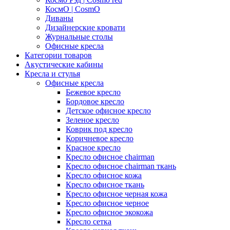
КосмО | CosmO
Диваны
Дизайнерские кровати
Журнальные столы
Офисные кресла
Категории товаров
Акустические кабины
Кресла и стулья
Офисные кресла
Бежевое кресло
Бордовое кресло
Детское офисное кресло
Зеленое кресло
Коврик под кресло
Коричневое кресло
Красное кресло
Кресло офисное chairman
Кресло офисное chairman ткань
Кресло офисное кожа
Кресло офисное ткань
Кресло офисное черная кожа
Кресло офисное черное
Кресло офисное экокожа
Кресло сетка