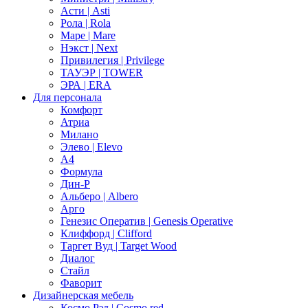
Асти | Asti
Рола | Rola
Маре | Mare
Нэкст | Next
Привилегия | Privilege
ТАУЭР | TOWER
ЭРА | ERA
Для персонала
Комфорт
Атриа
Милано
Элево | Elevo
А4
Формула
Дин-Р
Альберо | Albero
Арго
Генезис Оператив | Genesis Operative
Клиффорд | Clifford
Таргет Вуд | Target Wood
Диалог
Стайл
Фаворит
Дизайнерская мебель
Космо Рэд | Cosmo red