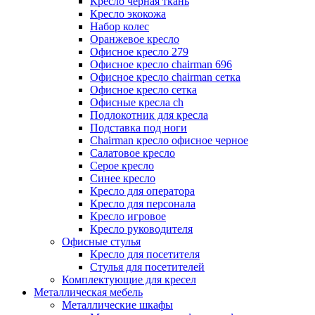
Кресло черная ткань
Кресло экокожа
Набор колес
Оранжевое кресло
Офисное кресло 279
Офисное кресло chairman 696
Офисное кресло chairman сетка
Офисное кресло сетка
Офисные кресла ch
Подлокотник для кресла
Подставка под ноги
Сhairman кресло офисное черное
Салатовое кресло
Серое кресло
Синее кресло
Кресло для оператора
Кресло для персонала
Кресло игровое
Кресло руководителя
Офисные стулья
Кресло для посетителя
Стулья для посетителей
Комплектующие для кресел
Металлическая мебель
Металлические шкафы