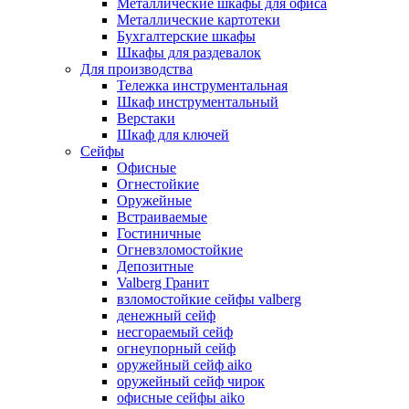
Металлические шкафы для офиса
Металлические картотеки
Бухгалтерские шкафы
Шкафы для раздевалок
Для производства
Тележка инструментальная
Шкаф инструментальный
Верстаки
Шкаф для ключей
Сейфы
Офисные
Огнестойкие
Оружейные
Встраиваемые
Гостиничные
Огневзломостойкие
Депозитные
Valberg Гранит
взломостойкие сейфы valberg
денежный сейф
несгораемый сейф
огнеупорный сейф
оружейный сейф aiko
оружейный сейф чирок
офисные сейфы aiko