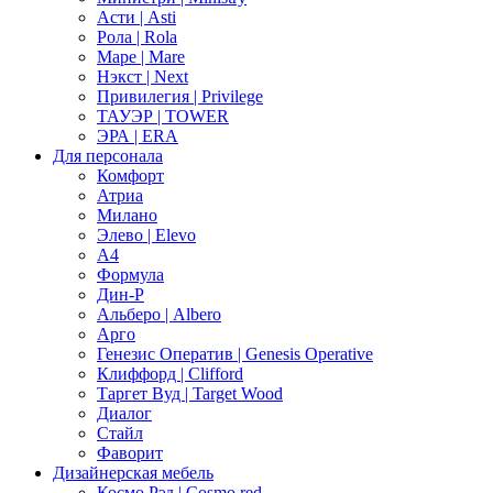
Асти | Asti
Рола | Rola
Маре | Mare
Нэкст | Next
Привилегия | Privilege
ТАУЭР | TOWER
ЭРА | ERA
Для персонала
Комфорт
Атриа
Милано
Элево | Elevo
А4
Формула
Дин-Р
Альберо | Albero
Арго
Генезис Оператив | Genesis Operative
Клиффорд | Clifford
Таргет Вуд | Target Wood
Диалог
Стайл
Фаворит
Дизайнерская мебель
Космо Рэд | Cosmo red