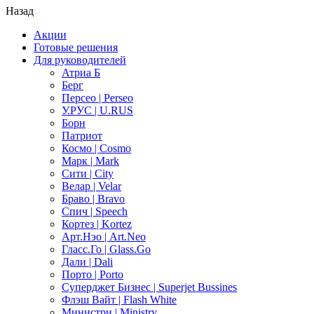
Назад
Акции
Готовые решения
Для руководителей
Атриа Б
Берг
Персео | Perseo
У.РУС | U.RUS
Борн
Патриот
Космо | Cosmo
Марк | Mark
Сити | City
Велар | Velar
Браво | Bravo
Спич | Speech
Кортез | Kortez
Арт.Нэо | Art.Neo
Гласс.Го | Glass.Go
Дали | Dali
Порто | Porto
Суперджет Бизнес | Superjet Bussines
Флэш Вайт | Flash White
Министри | Ministry