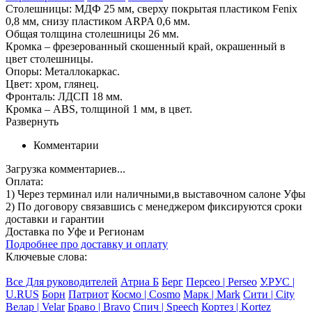
Столешницы: МДФ 25 мм, сверху покрытая пластиком Fenix
0,8 мм, снизу пластиком ARPA 0,6 мм.
Общая толщина столешницы 26 мм.
Кромка – фрезерованный скошенный край, окрашенный в
цвет столешницы.
Опоры: Металлокаркас.
Цвет: хром, глянец.
Фронталь: ЛДСП 18 мм.
Кромка – ABS, толщиной 1 мм, в цвет.
Развернуть
Комментарии
Загрузка комментариев...
Оплата:
1) Через терминал
или наличными
,в выставочном салоне Уфы
2) По договору
связавшись с менеджером
фиксируются сроки
доставки и гарантии
Доставка по Уфе и Регионам
Подробнее про доставку и оплату
Ключевые слова:
Все Для руководителей
Атриа Б
Берг
Персео | Perseo
У.РУС |
U.RUS
Борн
Патриот
Космо | Cosmo
Марк | Mark
Сити | City
Велар | Velar
Браво | Bravo
Спич | Speech
Кортез | Kortez