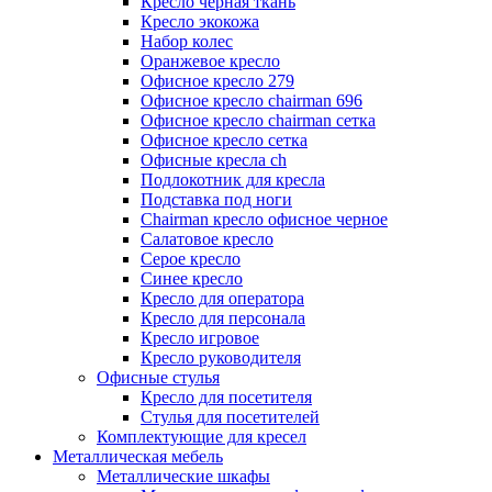
Кресло черная ткань
Кресло экокожа
Набор колес
Оранжевое кресло
Офисное кресло 279
Офисное кресло chairman 696
Офисное кресло chairman сетка
Офисное кресло сетка
Офисные кресла ch
Подлокотник для кресла
Подставка под ноги
Сhairman кресло офисное черное
Салатовое кресло
Серое кресло
Синее кресло
Кресло для оператора
Кресло для персонала
Кресло игровое
Кресло руководителя
Офисные стулья
Кресло для посетителя
Стулья для посетителей
Комплектующие для кресел
Металлическая мебель
Металлические шкафы