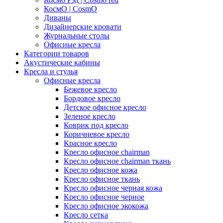
КосмО | CosmO
Диваны
Дизайнерские кровати
Журнальные столы
Офисные кресла
Категории товаров
Акустические кабины
Кресла и стулья
Офисные кресла
Бежевое кресло
Бордовое кресло
Детское офисное кресло
Зеленое кресло
Коврик под кресло
Коричневое кресло
Красное кресло
Кресло офисное chairman
Кресло офисное chairman ткань
Кресло офисное кожа
Кресло офисное ткань
Кресло офисное черная кожа
Кресло офисное черное
Кресло офисное экокожа
Кресло сетка