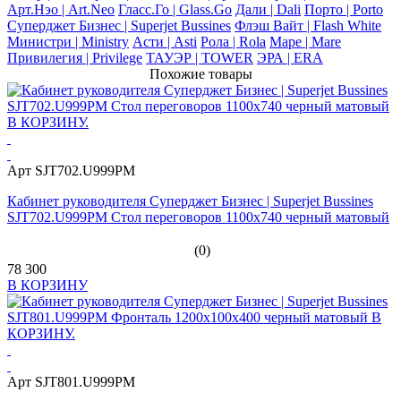
Арт.Нэо | Art.Neo
Гласс.Го | Glass.Go
Дали | Dali
Порто | Porto
Суперджет Бизнес | Superjet Bussines
Флэш Вайт | Flash White
Министри | Ministry
Асти | Asti
Рола | Rola
Маре | Mare
Привилегия | Privilege
ТАУЭР | TOWER
ЭРА | ERA
Похожие товары
Арт SJT702.U999PM
Кабинет руководителя Суперджет Бизнес | Superjet Bussines
SJT702.U999PM Стол переговоров 1100х740 черный матовый
(0)
78 300
В КОРЗИНУ
Арт SJT801.U999PM