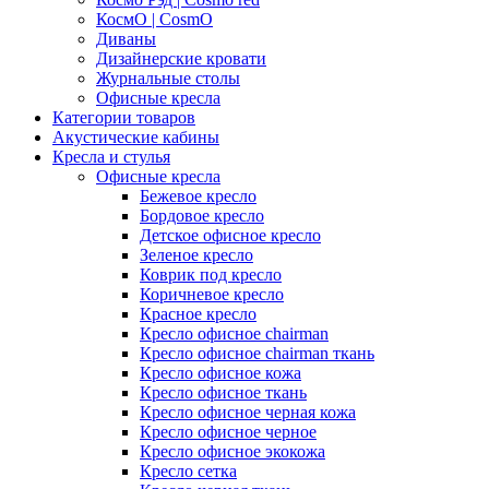
КосмО | CosmO
Диваны
Дизайнерские кровати
Журнальные столы
Офисные кресла
Категории товаров
Акустические кабины
Кресла и стулья
Офисные кресла
Бежевое кресло
Бордовое кресло
Детское офисное кресло
Зеленое кресло
Коврик под кресло
Коричневое кресло
Красное кресло
Кресло офисное chairman
Кресло офисное chairman ткань
Кресло офисное кожа
Кресло офисное ткань
Кресло офисное черная кожа
Кресло офисное черное
Кресло офисное экокожа
Кресло сетка