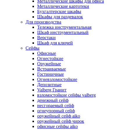
Металлические шкафы для офиса
Металлические картотеки
Бухгалтерские шкафы
Шкафы для раздевалок
Для производства
Тележка инструментальная
Шкаф инструментальный
Верстаки
Шкаф для ключей
Сейфы
Офисные
Огнестойкие
Оружейные
Встраиваемые
Гостиничные
Огневзломостойкие
Депозитные
Valberg Гранит
взломостойкие сейфы valberg
денежный сейф
несгораемый сейф
огнеупорный сейф
оружейный сейф aiko
оружейный сейф чирок
офисные сейфы aiko