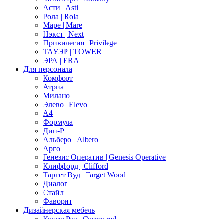
Асти | Asti
Рола | Rola
Маре | Mare
Нэкст | Next
Привилегия | Privilege
ТАУЭР | TOWER
ЭРА | ERA
Для персонала
Комфорт
Атриа
Милано
Элево | Elevo
А4
Формула
Дин-Р
Альберо | Albero
Арго
Генезис Оператив | Genesis Operative
Клиффорд | Clifford
Таргет Вуд | Target Wood
Диалог
Стайл
Фаворит
Дизайнерская мебель
Космо Рэд | Cosmo red