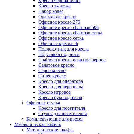
Кресло черная ткань
Кресло экокожа
Набор колес
Оранжевое кресло
Офисное кресло 279
Офисное кресло chairman 696
Офисное кресло chairman сетка
Офисное кресло сетка
Офисные кресла ch
Подлокотник для кресла
Подставка под ноги
Сhairman кресло офисное черное
Салатовое кресло
Серое кресло
Синее кресло
Кресло для оператора
Кресло для персонала
Кресло игровое
Кресло руководителя
Офисные стулья
Кресло для посетителя
Стулья для посетителей
Комплектующие для кресел
Металлическая мебель
Металлические шкафы