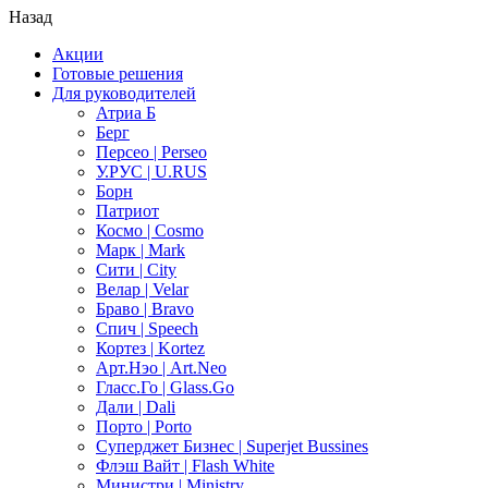
Назад
Акции
Готовые решения
Для руководителей
Атриа Б
Берг
Персео | Perseo
У.РУС | U.RUS
Борн
Патриот
Космо | Cosmo
Марк | Mark
Сити | City
Велар | Velar
Браво | Bravo
Спич | Speech
Кортез | Kortez
Арт.Нэо | Art.Neo
Гласс.Го | Glass.Go
Дали | Dali
Порто | Porto
Суперджет Бизнес | Superjet Bussines
Флэш Вайт | Flash White
Министри | Ministry