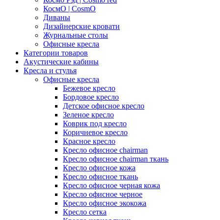
КосмО | CosmO
Диваны
Дизайнерские кровати
Журнальные столы
Офисные кресла
Категории товаров
Акустические кабины
Кресла и стулья
Офисные кресла
Бежевое кресло
Бордовое кресло
Детское офисное кресло
Зеленое кресло
Коврик под кресло
Коричневое кресло
Красное кресло
Кресло офисное chairman
Кресло офисное chairman ткань
Кресло офисное кожа
Кресло офисное ткань
Кресло офисное черная кожа
Кресло офисное черное
Кресло офисное экокожа
Кресло сетка