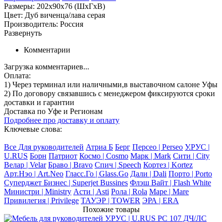
Размеры: 202x90x76 (ШхГхВ)
Цвет: Дуб виченца/лава серая
Производитель: Россия
Развернуть
Комментарии
Загрузка комментариев...
Оплата:
1) Через терминал
или наличными
,в выставочном салоне Уфы
2) По договору
связавшись с менеджером
фиксируются сроки
доставки и гарантии
Доставка по Уфе и Регионам
Подробнее про доставку и оплату
Ключевые слова:
Все Для руководителей
Атриа Б
Берг
Персео | Perseo
У.РУС |
U.RUS
Борн
Патриот
Космо | Cosmo
Марк | Mark
Сити | City
Велар | Velar
Браво | Bravo
Спич | Speech
Кортез | Kortez
Арт.Нэо | Art.Neo
Гласс.Го | Glass.Go
Дали | Dali
Порто | Porto
Суперджет Бизнес | Superjet Bussines
Флэш Вайт | Flash White
Министри | Ministry
Асти | Asti
Рола | Rola
Маре | Mare
Привилегия | Privilege
ТАУЭР | TOWER
ЭРА | ERA
Похожие товары