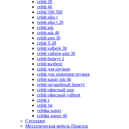
сейф 28
сейф 46
сейф 500 500
сейф aiko t
сейф aiko t 28
сейф ask
сейф ask 46
сейф asm 30
сейф T-28
сейф valberg 30
сейф valberg asm 30
сейф беркут 1
сейф валберг
сейф для оружия
сейф для хранения оружия
сейф карат ask 46
сейф оружейный беркут
сейф офисный asm
сейф офисный valberg
сейф т
сейф тм
сейфы карат
сейфы карат 46
Стеллажи
Металлическая мебель Практик