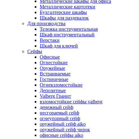
Металлические шкафы для офиса
Металлические картотеки
Бухгалтерские шкафы
Шкафы для раздевалок
Для производства
Тележка инструментальная
Шкаф инструментальный
Верстаки
Шкаф для ключей
Сейфы
Офисные
Огнестойкие
Оружейные
Встраиваемые
Гостиничные
Огневзломостойкие
Депозитные
Valberg Гранит
взломостойкие сейфы valberg
денежный сейф
несгораемый сейф
огнеупорный сейф
оружейный сейф aiko
оружейный сейф чирок
офисные сейфы aiko