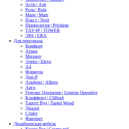
Асти | Asti
Рола | Rola
Маре | Mare
Нэкст | Next
Привилегия | Privilege
ТАУЭР | TOWER
ЭРА | ERA
Для персонала
Комфорт
Атриа
Милано
Элево | Elevo
А4
Формула
Дин-Р
Альберо | Albero
Арго
Генезис Оператив | Genesis Operative
Клиффорд | Clifford
Таргет Вуд | Target Wood
Диалог
Стайл
Фаворит
Дизайнерская мебель
Космо Рэд | Cosmo red