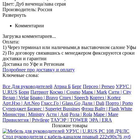
Цвет: Дуб виченца/лава серая
Производитель: Россия
Развернуть
Комментарии
Загрузка комментариев...
Оплата:
1) Через терминал
или наличными
,в выставочном салоне Уфы
2) По договору
связавшись с менеджером
фиксируются сроки
доставки и гарантии
Доставка по Уфе и Регионам
Подробнее про доставку и оплату
Ключевые слова:
Все Для руководителей
Атриа Б
Берг
Персео | Perseo
У.РУС |
U.RUS
Борн
Патриот
Космо | Cosmo
Марк | Mark
Сити | City
Велар | Velar
Браво | Bravo
Спич | Speech
Кортез | Kortez
Арт.Нэо | Art.Neo
Гласс.Го | Glass.Go
Дали | Dali
Порто | Porto
Суперджет Бизнес | Superjet Bussines
Флэш Вайт | Flash White
Министри | Ministry
Асти | Asti
Рола | Rola
Маре | Mare
Привилегия | Privilege
ТАУЭР | TOWER
ЭРА | ERA
Похожие товары