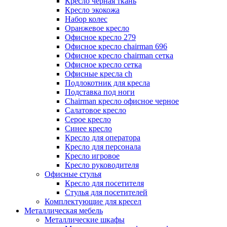
Кресло черная ткань
Кресло экокожа
Набор колес
Оранжевое кресло
Офисное кресло 279
Офисное кресло chairman 696
Офисное кресло chairman сетка
Офисное кресло сетка
Офисные кресла ch
Подлокотник для кресла
Подставка под ноги
Сhairman кресло офисное черное
Салатовое кресло
Серое кресло
Синее кресло
Кресло для оператора
Кресло для персонала
Кресло игровое
Кресло руководителя
Офисные стулья
Кресло для посетителя
Стулья для посетителей
Комплектующие для кресел
Металлическая мебель
Металлические шкафы