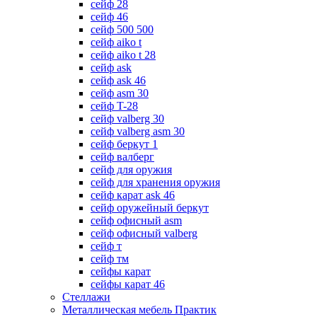
сейф 28
сейф 46
сейф 500 500
сейф aiko t
сейф aiko t 28
сейф ask
сейф ask 46
сейф asm 30
сейф T-28
сейф valberg 30
сейф valberg asm 30
сейф беркут 1
сейф валберг
сейф для оружия
сейф для хранения оружия
сейф карат ask 46
сейф оружейный беркут
сейф офисный asm
сейф офисный valberg
сейф т
сейф тм
сейфы карат
сейфы карат 46
Стеллажи
Металлическая мебель Практик