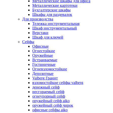
Металлические шкафы для офиса
Металлические картотеки
Бухгалтерские шкафы
Шкафы для раздевалок
Для производства
Тележка инструментальная
Шкаф инструментальный
Верстаки
Шкаф для ключей
Сейфы
Офисные
Огнестойкие
Оружейные
Встраиваемые
Гостиничные
Огневзломостойкие
Депозитные
Valberg Гранит
взломостойкие сейфы valberg
денежный сейф
несгораемый сейф
огнеупорный сейф
оружейный сейф aiko
оружейный сейф чирок
офисные сейфы aiko