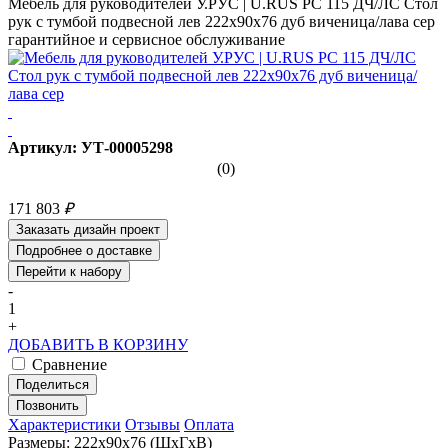
Мебель для руководителей У.РУС | U.RUS PC 115 ДЧ/ЛС Стол
рук с тумбой подвесной лев 222х90х76 дуб виченица/лава сер
гарантийное и сервисное обслуживание
Артикул: УТ-00005298
(0)
171 803
₽
Заказать дизайн проект
Подробнее о доставке
Перейти к набору
-
1
+
ДОБАВИТЬ В КОРЗИНУ
Сравнение
Поделиться
Позвонить
Характеристики
Отзывы
Оплата
Размеры: 222x90x76 (ШхГхВ)