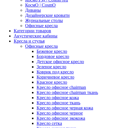
КосмО | CosmO
Диваны
Дизайнерские кровати
Журнальные столы
Офисные кресла
Категории товаров
Акустические кабины
Кресла и стулья
Офисные кресла
Бежевое кресло
Бордовое кресло
Детское офисное кресло
Зеленое кресло
Коврик под кресло
Коричневое кресло
Красное кресло
Кресло офисное chairman
Кресло офисное chairman ткань
Кресло офисное кожа
Кресло офисное ткань
Кресло офисное черная кожа
Кресло офисное черное
Кресло офисное экокожа
Кресло сетка