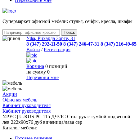
Перезвоните мне
Cупермаркет офисной мебели: стулья, сейфы, кресла, шкафы
Уфа, Рихарда Зорге, 31
8 (347) 292-11-50
8 (347) 246-47-31
8 (347) 216-49-65
Войти
/
Регистрация
Корзина
0 позиций
на сумму
0
Перезвони мне
Акции
Офисная мебель
Кабинет руководителя
Кабинет руководителя
У.РУС | U.RUS PC 115 ДЧ/ЛС Стол рук с тумбой подвесной
лев 222х90х76 дуб виченица/лава сер
Каталог мебели:
Готовые решения