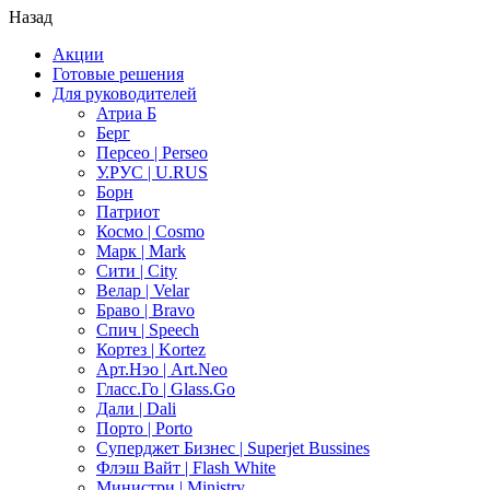
Назад
Акции
Готовые решения
Для руководителей
Атриа Б
Берг
Персео | Perseo
У.РУС | U.RUS
Борн
Патриот
Космо | Cosmo
Марк | Mark
Сити | City
Велар | Velar
Браво | Bravo
Спич | Speech
Кортез | Kortez
Арт.Нэо | Art.Neo
Гласс.Го | Glass.Go
Дали | Dali
Порто | Porto
Суперджет Бизнес | Superjet Bussines
Флэш Вайт | Flash White
Министри | Ministry