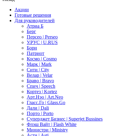
Акции
Готовые решения
Для руководителей
Атриа Б
Берг
Персео | Perseo
У.РУС | U.RUS
Борн
Патриот
Космо | Cosmo
Марк | Mark
Сити | City
Велар | Velar
Браво | Bravo
Спич | Speech
Кортез | Kortez
Арт.Нэо | Art.Neo
Гласс.Го | Glass.Go
Дали | Dali
Порто | Porto
Суперджет Бизнес | Superjet Bussines
Флэш Вайт | Flash White
Министри | Ministry
Асти | Asti