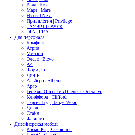
Рола | Rola
Маре | Mare
Нэкст | Next
Привилегия | Privilege
ТАУЭР | TOWER
ЭРА | ERA
Для персонала
Комфорт
Атриа
Милано
Элево | Elevo
А4
Формула
Дин-Р
Альберо | Albero
Арго
Генезис Оператив | Genesis Operative
Клиффорд | Clifford
Таргет Вуд | Target Wood
Диалог
Стайл
Фаворит
Дизайнерская мебель
Космо Рэд | Cosmo red
КосмО | CosmO