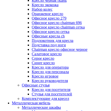
Кресло черная ткань
Кресло экокожа
Набор колес
Оранжевое кресло
Офисное кресло 279
Офисное кресло chairman 696
Офисное кресло chairman сетка
Офисное кресло сетка
Офисные кресла ch
Подлокотник для кресла
Подставка под ноги
Сhairman кресло офисное черное
Салатовое кресло
Серое кресло
Синее кресло
Кресло для оператора
Кресло для персонала
Кресло игровое
Кресло руководителя
Офисные стулья
Кресло для посетителя
Стулья для посетителей
Комплектующие для кресел
Металлическая мебель
Металлические шкафы