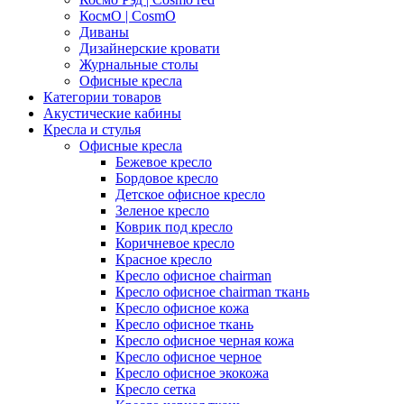
КосмО | CosmO
Диваны
Дизайнерские кровати
Журнальные столы
Офисные кресла
Категории товаров
Акустические кабины
Кресла и стулья
Офисные кресла
Бежевое кресло
Бордовое кресло
Детское офисное кресло
Зеленое кресло
Коврик под кресло
Коричневое кресло
Красное кресло
Кресло офисное chairman
Кресло офисное chairman ткань
Кресло офисное кожа
Кресло офисное ткань
Кресло офисное черная кожа
Кресло офисное черное
Кресло офисное экокожа
Кресло сетка