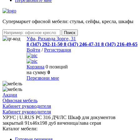
Перезвоните мне
Cупермаркет офисной мебели: стулья, сейфы, кресла, шкафы
Уфа, Рихарда Зорге, 31
8 (347) 292-11-50
8 (347) 246-47-31
8 (347) 216-49-65
Войти
/
Регистрация
Корзина
0 позиций
на сумму
0
Перезвони мне
Акции
Офисная мебель
Кабинет руководителя
Кабинет руководителя
У.РУС | U.RUS PC 316 ДЧ/ЛС Шкаф для документов
закрытый 91х46х198 дуб виченица/лава серая
Каталог мебели:
Готовые решения