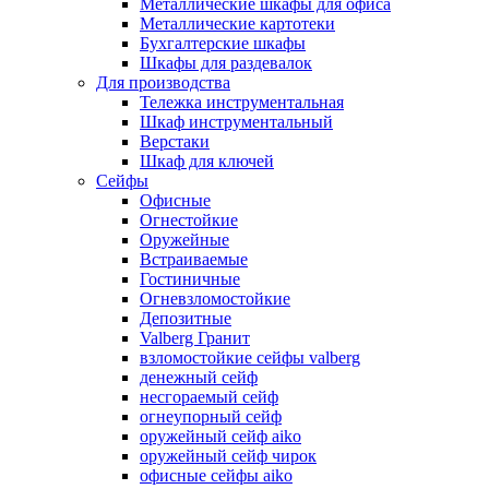
Металлические шкафы для офиса
Металлические картотеки
Бухгалтерские шкафы
Шкафы для раздевалок
Для производства
Тележка инструментальная
Шкаф инструментальный
Верстаки
Шкаф для ключей
Сейфы
Офисные
Огнестойкие
Оружейные
Встраиваемые
Гостиничные
Огневзломостойкие
Депозитные
Valberg Гранит
взломостойкие сейфы valberg
денежный сейф
несгораемый сейф
огнеупорный сейф
оружейный сейф aiko
оружейный сейф чирок
офисные сейфы aiko