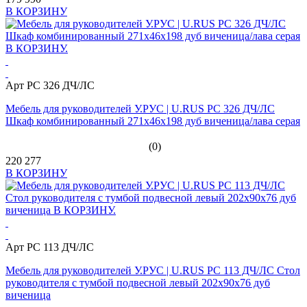
В КОРЗИНУ
Арт PC 326 ДЧ/ЛС
Мебель для руководителей У.РУС | U.RUS PC 326 ДЧ/ЛС
Шкаф комбинированный 271х46х198 дуб виченица/лава серая
(0)
220 277
В КОРЗИНУ
Арт PC 113 ДЧ/ЛС
Мебель для руководителей У.РУС | U.RUS PC 113 ДЧ/ЛС Стол
руководителя с тумбой подвесной левый 202х90х76 дуб
виченица