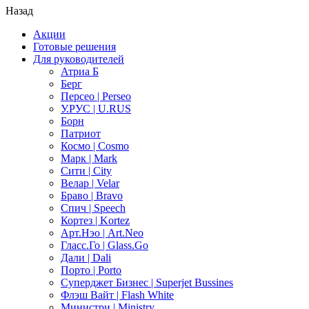
Назад
Акции
Готовые решения
Для руководителей
Атриа Б
Берг
Персео | Perseo
У.РУС | U.RUS
Борн
Патриот
Космо | Cosmo
Марк | Mark
Сити | City
Велар | Velar
Браво | Bravo
Спич | Speech
Кортез | Kortez
Арт.Нэо | Art.Neo
Гласс.Го | Glass.Go
Дали | Dali
Порто | Porto
Суперджет Бизнес | Superjet Bussines
Флэш Вайт | Flash White
Министри | Ministry