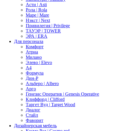
Асти | Asti
Рола | Rola
Маре | Mare
Нэкст | Next
Привилегия | Privilege
ТАУЭР | TOWER
ЭРА | ERA
Для персонала
Комфорт
Атриа
Милано
Элево | Elevo
А4
Формула
Дин-Р
Альберо | Albero
Арго
Генезис Оператив | Genesis Operative
Клиффорд | Clifford
Таргет Вуд | Target Wood
Диалог
Стайл
Фаворит
Дизайнерская мебель
Космо Рэд | Cosmo red