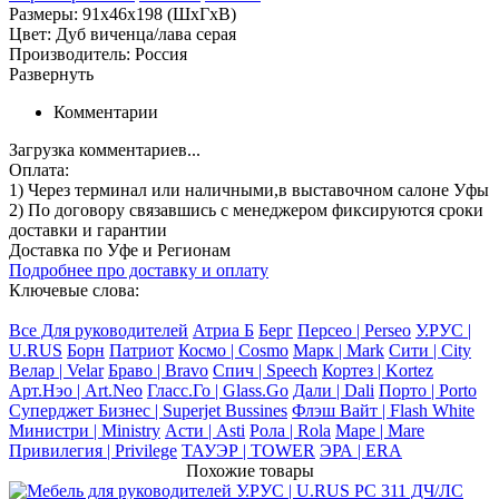
Размеры: 91х46х198 (ШхГхВ)
Цвет: Дуб виченца/лава серая
Производитель: Россия
Развернуть
Комментарии
Загрузка комментариев...
Оплата:
1) Через терминал
или наличными
,в выставочном салоне Уфы
2) По договору
связавшись с менеджером
фиксируются сроки
доставки и гарантии
Доставка по Уфе и Регионам
Подробнее про доставку и оплату
Ключевые слова:
Все Для руководителей
Атриа Б
Берг
Персео | Perseo
У.РУС |
U.RUS
Борн
Патриот
Космо | Cosmo
Марк | Mark
Сити | City
Велар | Velar
Браво | Bravo
Спич | Speech
Кортез | Kortez
Арт.Нэо | Art.Neo
Гласс.Го | Glass.Go
Дали | Dali
Порто | Porto
Суперджет Бизнес | Superjet Bussines
Флэш Вайт | Flash White
Министри | Ministry
Асти | Asti
Рола | Rola
Маре | Mare
Привилегия | Privilege
ТАУЭР | TOWER
ЭРА | ERA
Похожие товары