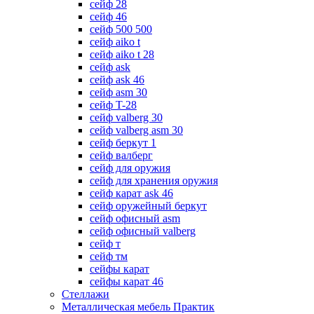
сейф 28
сейф 46
сейф 500 500
сейф aiko t
сейф aiko t 28
сейф ask
сейф ask 46
сейф asm 30
сейф T-28
сейф valberg 30
сейф valberg asm 30
сейф беркут 1
сейф валберг
сейф для оружия
сейф для хранения оружия
сейф карат ask 46
сейф оружейный беркут
сейф офисный asm
сейф офисный valberg
сейф т
сейф тм
сейфы карат
сейфы карат 46
Стеллажи
Металлическая мебель Практик