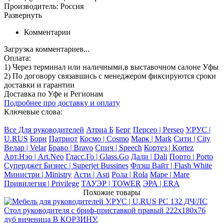
Производитель: Россия
Развернуть
Комментарии
Загрузка комментариев...
Оплата:
1) Через терминал
или наличными
,в выставочном салоне Уфы
2) По договору
связавшись с менеджером
фиксируются сроки
доставки и гарантии
Доставка по Уфе и Регионам
Подробнее про доставку и оплату
Ключевые слова:
Все Для руководителей
Атриа Б
Берг
Персео | Perseo
У.РУС |
U.RUS
Борн
Патриот
Космо | Cosmo
Марк | Mark
Сити | City
Велар | Velar
Браво | Bravo
Спич | Speech
Кортез | Kortez
Арт.Нэо | Art.Neo
Гласс.Го | Glass.Go
Дали | Dali
Порто | Porto
Суперджет Бизнес | Superjet Bussines
Флэш Вайт | Flash White
Министри | Ministry
Асти | Asti
Рола | Rola
Маре | Mare
Привилегия | Privilege
ТАУЭР | TOWER
ЭРА | ERA
Похожие товары