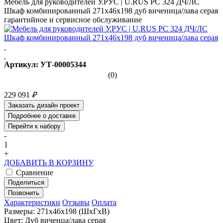
Мебель для руководителей У.РУС | U.RUS PC 324 ДЧ/ЛС
Шкаф комбинированный 271х46х198 дуб виченица/лава серая
гарантийное и сервисное обслуживание
Артикул: УТ-00005344
(0)
229 091
₽
Заказать дизайн проект
Подробнее о доставке
Перейти к набору
-
1
+
ДОБАВИТЬ В КОРЗИНУ
Сравнение
Поделиться
Позвонить
Характеристики
Отзывы
Оплата
Размеры: 271х46х198 (ШхГхВ)
Цвет: Дуб виченца/лава серая