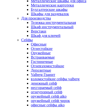
Металлические шкафы для офиса
Металлические картотеки
Бухгалтерские шкафы
Шкафы для раздевалок
Для производства
Тележка инструментальная
Шкаф инструментальный
Верстаки
Шкаф для ключей
Сейфы
Офисные
Огнестойкие
Оружейные
Встраиваемые
Гостиничные
Огневзломостойкие
Депозитные
Valberg Гранит
взломостойкие сейфы valberg
денежный сейф
несгораемый сейф
огнеупорный сейф
оружейный сейф aiko
оружейный сейф чирок
офисные сейфы aiko