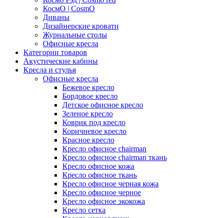
КосмО | CosmO
Диваны
Дизайнерские кровати
Журнальные столы
Офисные кресла
Категории товаров
Акустические кабины
Кресла и стулья
Офисные кресла
Бежевое кресло
Бордовое кресло
Детское офисное кресло
Зеленое кресло
Коврик под кресло
Коричневое кресло
Красное кресло
Кресло офисное chairman
Кресло офисное chairman ткань
Кресло офисное кожа
Кресло офисное ткань
Кресло офисное черная кожа
Кресло офисное черное
Кресло офисное экокожа
Кресло сетка