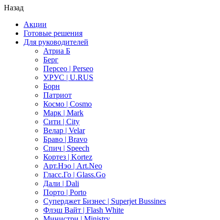
Назад
Акции
Готовые решения
Для руководителей
Атриа Б
Берг
Персео | Perseo
У.РУС | U.RUS
Борн
Патриот
Космо | Cosmo
Марк | Mark
Сити | City
Велар | Velar
Браво | Bravo
Спич | Speech
Кортез | Kortez
Арт.Нэо | Art.Neo
Гласс.Го | Glass.Go
Дали | Dali
Порто | Porto
Суперджет Бизнес | Superjet Bussines
Флэш Вайт | Flash White
Министри | Ministry