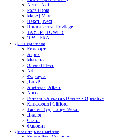
Асти | Asti
Рола | Rola
Маре | Mare
Нэкст | Next
Привилегия | Privilege
ТАУЭР | TOWER
ЭРА | ERA
Для персонала
Комфорт
Атриа
Милано
Элево | Elevo
А4
Формула
Дин-Р
Альберо | Albero
Арго
Генезис Оператив | Genesis Operative
Клиффорд | Clifford
Таргет Вуд | Target Wood
Диалог
Стайл
Фаворит
Дизайнерская мебель
Космо Рэд | Cosmo red