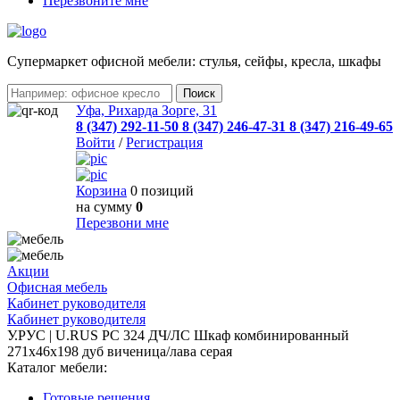
Перезвоните мне
Cупермаркет офисной мебели: стулья, сейфы, кресла, шкафы
Уфа, Рихарда Зорге, 31
8 (347) 292-11-50
8 (347) 246-47-31
8 (347) 216-49-65
Войти
/
Регистрация
Корзина
0 позиций
на сумму
0
Перезвони мне
Акции
Офисная мебель
Кабинет руководителя
Кабинет руководителя
У.РУС | U.RUS PC 324 ДЧ/ЛС Шкаф комбинированный
271х46х198 дуб виченица/лава серая
Каталог мебели:
Готовые решения