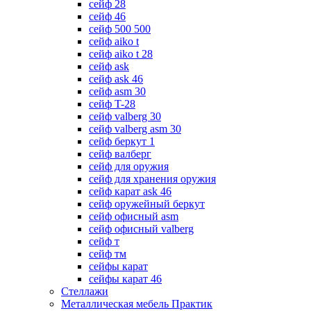
сейф 28
сейф 46
сейф 500 500
сейф aiko t
сейф aiko t 28
сейф ask
сейф ask 46
сейф asm 30
сейф T-28
сейф valberg 30
сейф valberg asm 30
сейф беркут 1
сейф валберг
сейф для оружия
сейф для хранения оружия
сейф карат ask 46
сейф оружейный беркут
сейф офисный asm
сейф офисный valberg
сейф т
сейф тм
сейфы карат
сейфы карат 46
Стеллажи
Металлическая мебель Практик