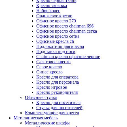
Кресло черная ткань
Кресло экокожа
Набор колес
Оранжевое кресло
Офисное кресло 279
Офисное кресло chairman 696
Офисное кресло chairman сетка
Офисное кресло сетка
Офисные кресла ch
Подлокотник для кресла
Подставка под ноги
Сhairman кресло офисное черное
Салатовое кресло
Серое кресло
Синее кресло
Кресло для оператора
Кресло для персонала
Кресло игровое
Кресло руководителя
Офисные стулья
Кресло для посетителя
Стулья для посетителей
Комплектующие для кресел
Металлическая мебель
Металлические шкафы