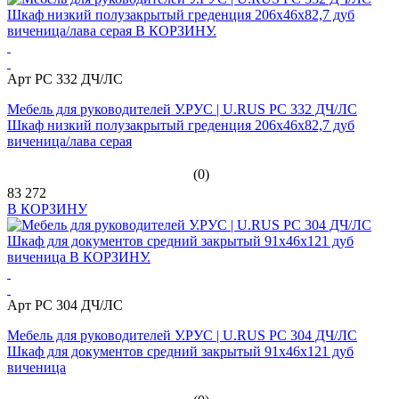
Арт PC 332 ДЧ/ЛС
Мебель для руководителей У.РУС | U.RUS PC 332 ДЧ/ЛС
Шкаф низкий полузакрытый греденция 206х46х82,7 дуб
виченица/лава серая
(0)
83 272
В КОРЗИНУ
Арт PC 304 ДЧ/ЛС
Мебель для руководителей У.РУС | U.RUS PC 304 ДЧ/ЛС
Шкаф для документов средний закрытый 91х46х121 дуб
виченица