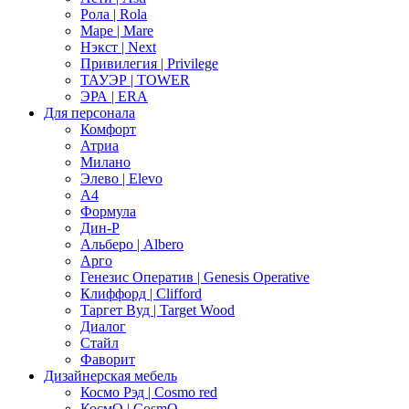
Рола | Rola
Маре | Mare
Нэкст | Next
Привилегия | Privilege
ТАУЭР | TOWER
ЭРА | ERA
Для персонала
Комфорт
Атриа
Милано
Элево | Elevo
А4
Формула
Дин-Р
Альберо | Albero
Арго
Генезис Оператив | Genesis Operative
Клиффорд | Clifford
Таргет Вуд | Target Wood
Диалог
Стайл
Фаворит
Дизайнерская мебель
Космо Рэд | Cosmo red
КосмО | CosmO