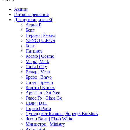
Акции
Готовые решения
Для руководителей
Атриа Б
Берг
Персео | Perseo
У.РУС | U.RUS
Борн
Патриот
Космо | Cosmo
Марк | Mark
Сити | City
Велар | Velar
Браво | Bravo
Спич | Speech
Кортез | Kortez
Арт.Нэо | Art.Neo
Гласс.Го | Glass.Go
Дали | Dali
Порто | Porto
Суперджет Бизнес | Superjet Bussines
Флэш Вайт | Flash White
Министри | Ministry
Асти | Asti