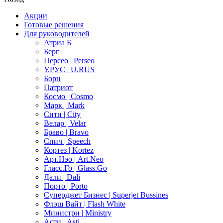
Акции
Готовые решения
Для руководителей
Атриа Б
Берг
Персео | Perseo
У.РУС | U.RUS
Борн
Патриот
Космо | Cosmo
Марк | Mark
Сити | City
Велар | Velar
Браво | Bravo
Спич | Speech
Кортез | Kortez
Арт.Нэо | Art.Neo
Гласс.Го | Glass.Go
Дали | Dali
Порто | Porto
Суперджет Бизнес | Superjet Bussines
Флэш Вайт | Flash White
Министри | Ministry
Асти | Asti