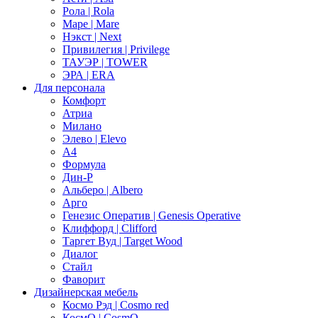
Рола | Rola
Маре | Mare
Нэкст | Next
Привилегия | Privilege
ТАУЭР | TOWER
ЭРА | ERA
Для персонала
Комфорт
Атриа
Милано
Элево | Elevo
А4
Формула
Дин-Р
Альберо | Albero
Арго
Генезис Оператив | Genesis Operative
Клиффорд | Clifford
Таргет Вуд | Target Wood
Диалог
Стайл
Фаворит
Дизайнерская мебель
Космо Рэд | Cosmo red
КосмО | CosmO