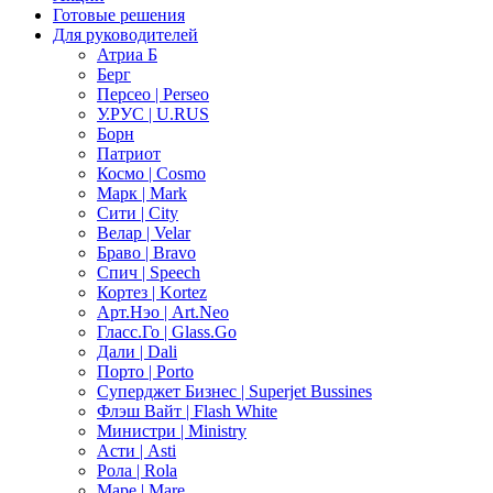
Готовые решения
Для руководителей
Атриа Б
Берг
Персео | Perseo
У.РУС | U.RUS
Борн
Патриот
Космо | Cosmo
Марк | Mark
Сити | City
Велар | Velar
Браво | Bravo
Спич | Speech
Кортез | Kortez
Арт.Нэо | Art.Neo
Гласс.Го | Glass.Go
Дали | Dali
Порто | Porto
Суперджет Бизнес | Superjet Bussines
Флэш Вайт | Flash White
Министри | Ministry
Асти | Asti
Рола | Rola
Маре | Mare