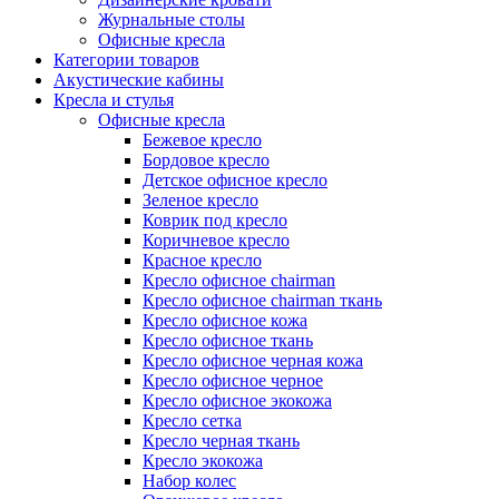
Журнальные столы
Офисные кресла
Категории товаров
Акустические кабины
Кресла и стулья
Офисные кресла
Бежевое кресло
Бордовое кресло
Детское офисное кресло
Зеленое кресло
Коврик под кресло
Коричневое кресло
Красное кресло
Кресло офисное chairman
Кресло офисное chairman ткань
Кресло офисное кожа
Кресло офисное ткань
Кресло офисное черная кожа
Кресло офисное черное
Кресло офисное экокожа
Кресло сетка
Кресло черная ткань
Кресло экокожа
Набор колес