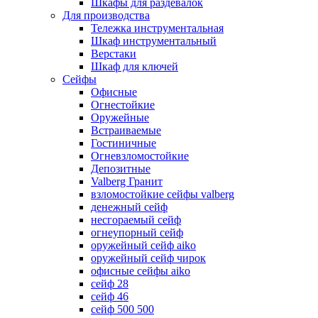
Шкафы для раздевалок
Для производства
Тележка инструментальная
Шкаф инструментальный
Верстаки
Шкаф для ключей
Сейфы
Офисные
Огнестойкие
Оружейные
Встраиваемые
Гостиничные
Огневзломостойкие
Депозитные
Valberg Гранит
взломостойкие сейфы valberg
денежный сейф
несгораемый сейф
огнеупорный сейф
оружейный сейф aiko
оружейный сейф чирок
офисные сейфы aiko
сейф 28
сейф 46
сейф 500 500