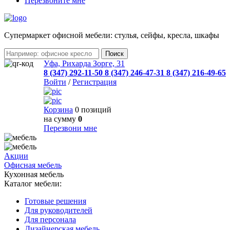
Перезвоните мне
Cупермаркет офисной мебели: стулья, сейфы, кресла, шкафы
Уфа, Рихарда Зорге, 31
8 (347) 292-11-50
8 (347) 246-47-31
8 (347) 216-49-65
Войти
/
Регистрация
Корзина
0 позиций
на сумму
0
Перезвони мне
Акции
Офисная мебель
Кухонная мебель
Каталог мебели:
Готовые решения
Для руководителей
Для персонала
Дизайнерская мебель