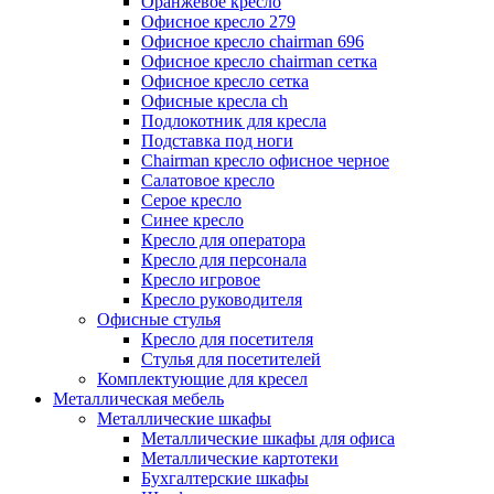
Оранжевое кресло
Офисное кресло 279
Офисное кресло chairman 696
Офисное кресло chairman сетка
Офисное кресло сетка
Офисные кресла ch
Подлокотник для кресла
Подставка под ноги
Сhairman кресло офисное черное
Салатовое кресло
Серое кресло
Синее кресло
Кресло для оператора
Кресло для персонала
Кресло игровое
Кресло руководителя
Офисные стулья
Кресло для посетителя
Стулья для посетителей
Комплектующие для кресел
Металлическая мебель
Металлические шкафы
Металлические шкафы для офиса
Металлические картотеки
Бухгалтерские шкафы