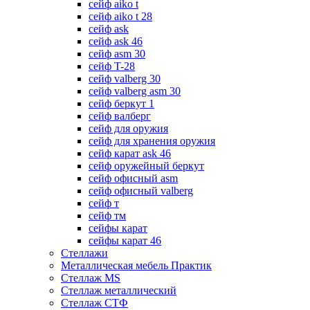
сейф aiko t
сейф aiko t 28
сейф ask
сейф ask 46
сейф asm 30
сейф T-28
сейф valberg 30
сейф valberg asm 30
сейф беркут 1
сейф валберг
сейф для оружия
сейф для хранения оружия
сейф карат ask 46
сейф оружейный беркут
сейф офисный asm
сейф офисный valberg
сейф т
сейф тм
сейфы карат
сейфы карат 46
Стеллажи
Металлическая мебель Практик
Стеллаж MS
Стеллаж металлический
Стеллаж СТФ