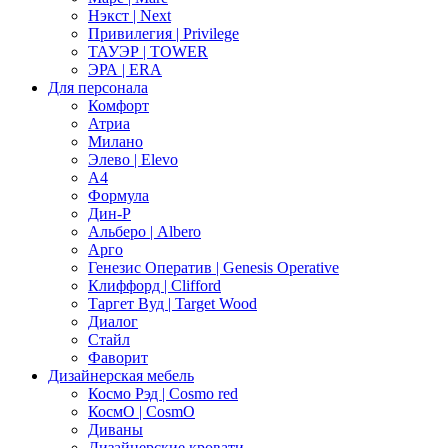
Нэкст | Next
Привилегия | Privilege
ТАУЭР | TOWER
ЭРА | ERA
Для персонала
Комфорт
Атриа
Милано
Элево | Elevo
А4
Формула
Дин-Р
Альберо | Albero
Арго
Генезис Оператив | Genesis Operative
Клиффорд | Clifford
Таргет Вуд | Target Wood
Диалог
Стайл
Фаворит
Дизайнерская мебель
Космо Рэд | Cosmo red
КосмО | CosmO
Диваны
Дизайнерские кровати