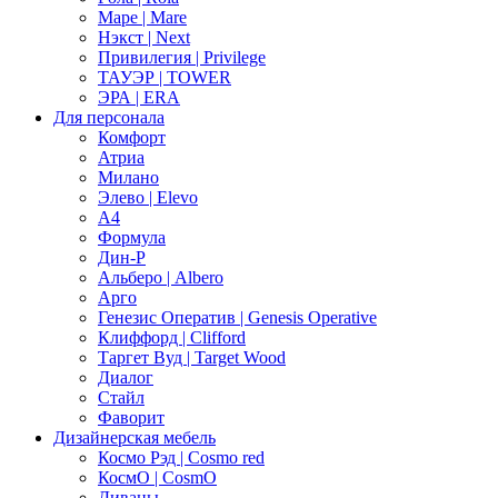
Маре | Mare
Нэкст | Next
Привилегия | Privilege
ТАУЭР | TOWER
ЭРА | ERA
Для персонала
Комфорт
Атриа
Милано
Элево | Elevo
А4
Формула
Дин-Р
Альберо | Albero
Арго
Генезис Оператив | Genesis Operative
Клиффорд | Clifford
Таргет Вуд | Target Wood
Диалог
Стайл
Фаворит
Дизайнерская мебель
Космо Рэд | Cosmo red
КосмО | CosmO
Диваны