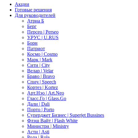
Акции
Готовые решения
Для руководителей
Атриа Б
Берг
Персео | Perseo
У.РУС | U.RUS
Борн
Патриот
Космо | Cosmo
Марк | Mark
Сити | City
Велар | Velar
Браво | Bravo
Спич | Speech
Кортез | Kortez
Арт.Нэо | Art.Neo
Гласс.Го | Glass.Go
Дали | Dali
Порто | Porto
Суперджет Бизнес | Superjet Bussines
Флэш Вайт | Flash White
Министри | Ministry
Асти | Asti
Рола | Rola