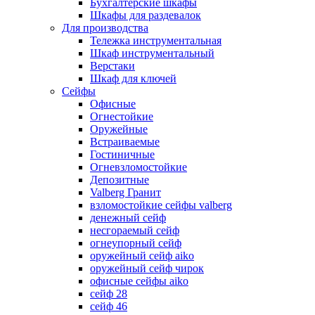
Бухгалтерские шкафы
Шкафы для раздевалок
Для производства
Тележка инструментальная
Шкаф инструментальный
Верстаки
Шкаф для ключей
Сейфы
Офисные
Огнестойкие
Оружейные
Встраиваемые
Гостиничные
Огневзломостойкие
Депозитные
Valberg Гранит
взломостойкие сейфы valberg
денежный сейф
несгораемый сейф
огнеупорный сейф
оружейный сейф aiko
оружейный сейф чирок
офисные сейфы aiko
сейф 28
сейф 46