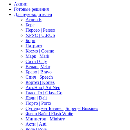
Акции
Готовые решения
Для руководителей
Атриа Б
Берг
Персео | Perseo
У.РУС | U.RUS
Борн
Патриот
Космо | Cosmo
Марк | Mark
Сити | City
Велар | Velar
Браво | Bravo
Спич | Speech
Кортез | Kortez
Арт.Нэо | Art.Neo
Гласс.Го | Glass.Go
Дали | Dali
Порто | Porto
Суперджет Бизнес | Superjet Bussines
Флэш Вайт | Flash White
Министри | Ministry
Асти | Asti
Рола | Rola