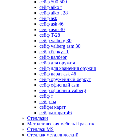
сейф 500 500
сейф aiko t
сейф aiko t 28
сейф ask
сейф ask 46
сейф asm 30
сейф T-28
сейф valberg 30
сейф valberg asm 30
сейф беркут 1
сейф валберг
сейф для оружия
сейф для хранения оружия
сейф карат ask 46
сейф оружейный беркут
сейф офисный asm
сейф офисный valberg
сейф т
сейф тм
сейфы карат
сейфы карат 46
Стеллажи
Металлическая мебель Практик
Стеллаж MS
Стеллаж металлический