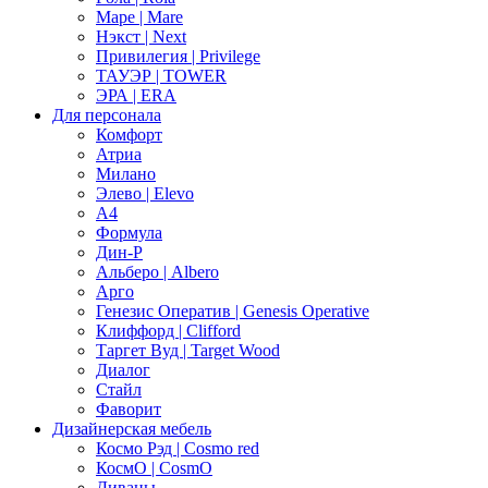
Маре | Mare
Нэкст | Next
Привилегия | Privilege
ТАУЭР | TOWER
ЭРА | ERA
Для персонала
Комфорт
Атриа
Милано
Элево | Elevo
А4
Формула
Дин-Р
Альберо | Albero
Арго
Генезис Оператив | Genesis Operative
Клиффорд | Clifford
Таргет Вуд | Target Wood
Диалог
Стайл
Фаворит
Дизайнерская мебель
Космо Рэд | Cosmo red
КосмО | CosmO
Диваны