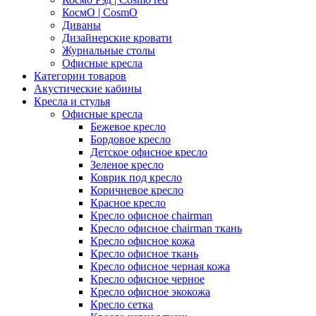
КосмО | CosmO
Диваны
Дизайнерские кровати
Журнальные столы
Офисные кресла
Категории товаров
Акустические кабины
Кресла и стулья
Офисные кресла
Бежевое кресло
Бордовое кресло
Детское офисное кресло
Зеленое кресло
Коврик под кресло
Коричневое кресло
Красное кресло
Кресло офисное chairman
Кресло офисное chairman ткань
Кресло офисное кожа
Кресло офисное ткань
Кресло офисное черная кожа
Кресло офисное черное
Кресло офисное экокожа
Кресло сетка