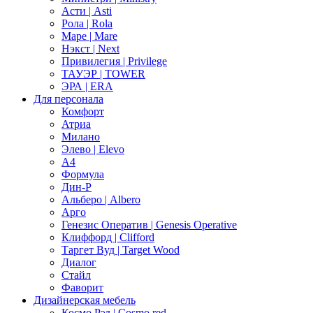
Асти | Asti
Рола | Rola
Маре | Mare
Нэкст | Next
Привилегия | Privilege
ТАУЭР | TOWER
ЭРА | ERA
Для персонала
Комфорт
Атриа
Милано
Элево | Elevo
А4
Формула
Дин-Р
Альберо | Albero
Арго
Генезис Оператив | Genesis Operative
Клиффорд | Clifford
Таргет Вуд | Target Wood
Диалог
Стайл
Фаворит
Дизайнерская мебель
Космо Рэд | Cosmo red