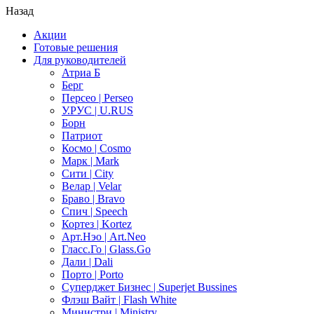
Назад
Акции
Готовые решения
Для руководителей
Атриа Б
Берг
Персео | Perseo
У.РУС | U.RUS
Борн
Патриот
Космо | Cosmo
Марк | Mark
Сити | City
Велар | Velar
Браво | Bravo
Спич | Speech
Кортез | Kortez
Арт.Нэо | Art.Neo
Гласс.Го | Glass.Go
Дали | Dali
Порто | Porto
Суперджет Бизнес | Superjet Bussines
Флэш Вайт | Flash White
Министри | Ministry