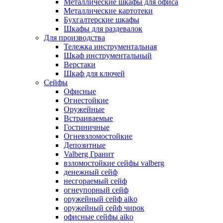
Металлические шкафы для офиса
Металлические картотеки
Бухгалтерские шкафы
Шкафы для раздевалок
Для производства
Тележка инструментальная
Шкаф инструментальный
Верстаки
Шкаф для ключей
Сейфы
Офисные
Огнестойкие
Оружейные
Встраиваемые
Гостиничные
Огневзломостойкие
Депозитные
Valberg Гранит
взломостойкие сейфы valberg
денежный сейф
несгораемый сейф
огнеупорный сейф
оружейный сейф aiko
оружейный сейф чирок
офисные сейфы aiko