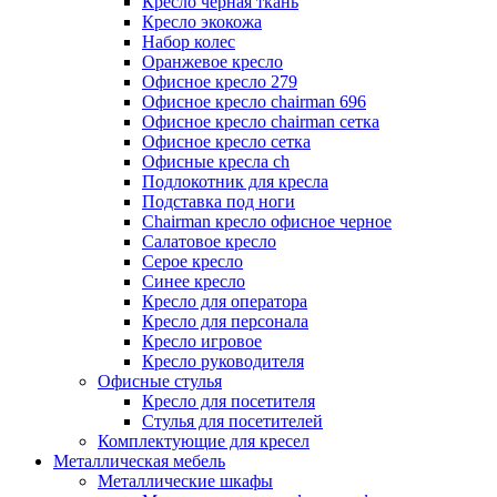
Кресло черная ткань
Кресло экокожа
Набор колес
Оранжевое кресло
Офисное кресло 279
Офисное кресло chairman 696
Офисное кресло chairman сетка
Офисное кресло сетка
Офисные кресла ch
Подлокотник для кресла
Подставка под ноги
Сhairman кресло офисное черное
Салатовое кресло
Серое кресло
Синее кресло
Кресло для оператора
Кресло для персонала
Кресло игровое
Кресло руководителя
Офисные стулья
Кресло для посетителя
Стулья для посетителей
Комплектующие для кресел
Металлическая мебель
Металлические шкафы