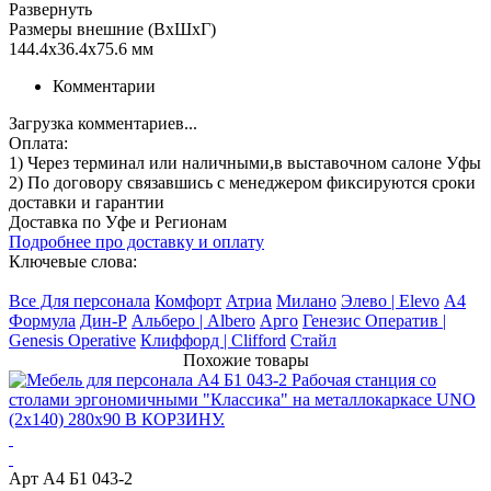
Развернуть
Размеры внешние (ВхШхГ)
144.4x36.4x75.6 мм
Комментарии
Загрузка комментариев...
Оплата:
1) Через терминал
или наличными
,в выставочном салоне Уфы
2) По договору
связавшись с менеджером
фиксируются сроки
доставки и гарантии
Доставка по Уфе и Регионам
Подробнее про доставку и оплату
Ключевые слова:
Все Для персонала
Комфорт
Атриа
Милано
Элево | Elevo
А4
Формула
Дин-Р
Альберо | Albero
Арго
Генезис Оператив |
Genesis Operative
Клиффорд | Clifford
Стайл
Похожие товары
Арт А4 Б1 043-2