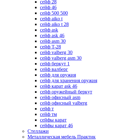
сейф 28
сейф 46
сейф 500 500
сейф aiko t
сейф aiko t 28
сейф ask
сейф ask 46
сейф asm 30
сейф T-28
сейф valberg 30
сейф valberg asm 30
сейф беркут 1
сейф валберг
сейф для оружия
сейф для хранения оружия
сейф карат ask 46
сейф оружейный беркут
сейф офисный asm
сейф офисный valberg
сейф т
сейф тм
сейфы карат
сейфы карат 46
Стеллажи
Металлическая мебель Практик