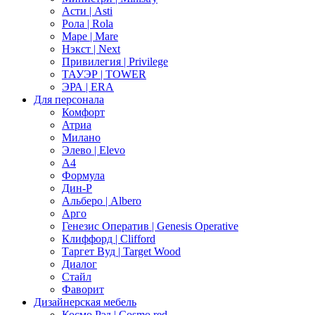
Асти | Asti
Рола | Rola
Маре | Mare
Нэкст | Next
Привилегия | Privilege
ТАУЭР | TOWER
ЭРА | ERA
Для персонала
Комфорт
Атриа
Милано
Элево | Elevo
А4
Формула
Дин-Р
Альберо | Albero
Арго
Генезис Оператив | Genesis Operative
Клиффорд | Clifford
Таргет Вуд | Target Wood
Диалог
Стайл
Фаворит
Дизайнерская мебель
Космо Рэд | Cosmo red