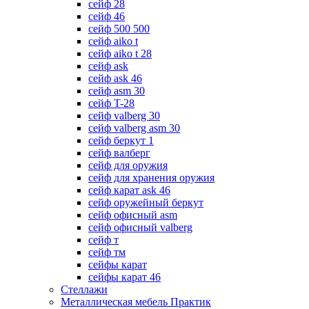
сейф 28
сейф 46
сейф 500 500
сейф aiko t
сейф aiko t 28
сейф ask
сейф ask 46
сейф asm 30
сейф T-28
сейф valberg 30
сейф valberg asm 30
сейф беркут 1
сейф валберг
сейф для оружия
сейф для хранения оружия
сейф карат ask 46
сейф оружейный беркут
сейф офисный asm
сейф офисный valberg
сейф т
сейф тм
сейфы карат
сейфы карат 46
Стеллажи
Металлическая мебель Практик