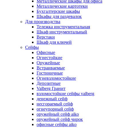
Металлические шкафы для офиса
Металлические картотеки
Бухгалтерские шкафы
Шкафы для раздевалок
Для производства
Тележка инструментальная
Шкаф инструментальный
Верстаки
Шкаф для ключей
Сейфы
Офисные
Огнестойкие
Оружейные
Встраиваемые
Гостиничные
Огневзломостойкие
Депозитные
Valberg Гранит
взломостойкие сейфы valberg
денежный сейф
несгораемый сейф
огнеупорный сейф
оружейный сейф aiko
оружейный сейф чирок
офисные сейфы aiko