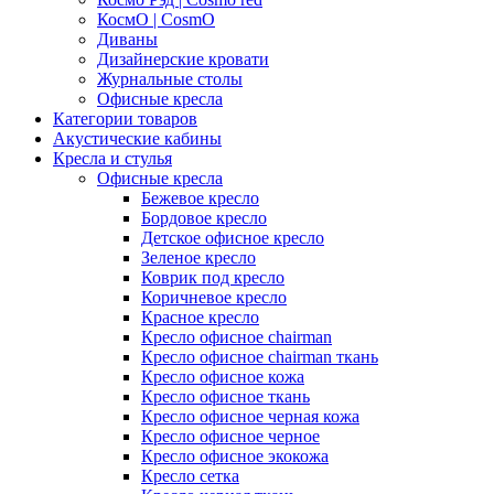
КосмО | CosmO
Диваны
Дизайнерские кровати
Журнальные столы
Офисные кресла
Категории товаров
Акустические кабины
Кресла и стулья
Офисные кресла
Бежевое кресло
Бордовое кресло
Детское офисное кресло
Зеленое кресло
Коврик под кресло
Коричневое кресло
Красное кресло
Кресло офисное chairman
Кресло офисное chairman ткань
Кресло офисное кожа
Кресло офисное ткань
Кресло офисное черная кожа
Кресло офисное черное
Кресло офисное экокожа
Кресло сетка