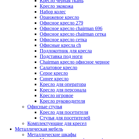
Кресло черная ткань
Кресло экокожа
Набор колес
Оранжевое кресло
Офисное кресло 279
Офисное кресло chairman 696
Офисное кресло chairman сетка
Офисное кресло сетка
Офисные кресла ch
Подлокотник для кресла
Подставка под ноги
Сhairman кресло офисное черное
Салатовое кресло
Серое кресло
Синее кресло
Кресло для оператора
Кресло для персонала
Кресло игровое
Кресло руководителя
Офисные стулья
Кресло для посетителя
Стулья для посетителей
Комплектующие для кресел
Металлическая мебель
Металлические шкафы