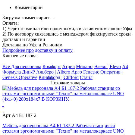
Комментарии
Загрузка комментариев...
Оплата:
1) Через терминал
или наличными
,в выставочном салоне Уфы
2) По договору
связавшись с менеджером
фиксируются сроки
доставки и гарантии
Доставка по Уфе и Регионам
Подробнее про доставку и оплату
Ключевые слова:
Все Для персонала
Комфорт
Атриа
Милано
Элево | Elevo
А4
Формула
Дин-Р
Альберо | Albero
Арго
Генезис Оператив |
Genesis Operative
Клиффорд | Clifford
Стайл
Похожие товары
Арт А4 Б1 187-2
Мебель для персонала А4 Б1 187-2 Рабочая станция со
столами эргономичными "Техно" на металлокаркасе UNO