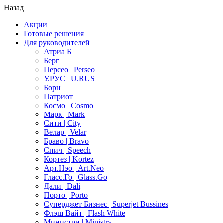
Назад
Акции
Готовые решения
Для руководителей
Атриа Б
Берг
Персео | Perseo
У.РУС | U.RUS
Борн
Патриот
Космо | Cosmo
Марк | Mark
Сити | City
Велар | Velar
Браво | Bravo
Спич | Speech
Кортез | Kortez
Арт.Нэо | Art.Neo
Гласс.Го | Glass.Go
Дали | Dali
Порто | Porto
Суперджет Бизнес | Superjet Bussines
Флэш Вайт | Flash White
Министри | Ministry