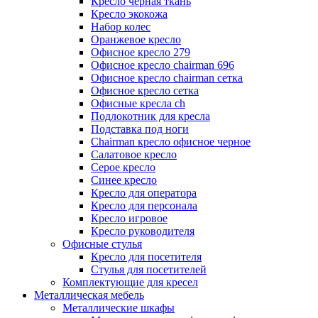
Кресло черная ткань
Кресло экокожа
Набор колес
Оранжевое кресло
Офисное кресло 279
Офисное кресло chairman 696
Офисное кресло chairman сетка
Офисное кресло сетка
Офисные кресла ch
Подлокотник для кресла
Подставка под ноги
Сhairman кресло офисное черное
Салатовое кресло
Серое кресло
Синее кресло
Кресло для оператора
Кресло для персонала
Кресло игровое
Кресло руководителя
Офисные стулья
Кресло для посетителя
Стулья для посетителей
Комплектующие для кресел
Металлическая мебель
Металлические шкафы