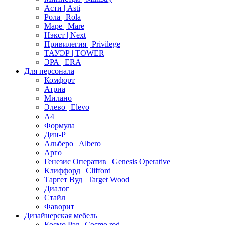
Асти | Asti
Рола | Rola
Маре | Mare
Нэкст | Next
Привилегия | Privilege
ТАУЭР | TOWER
ЭРА | ERA
Для персонала
Комфорт
Атриа
Милано
Элево | Elevo
А4
Формула
Дин-Р
Альберо | Albero
Арго
Генезис Оператив | Genesis Operative
Клиффорд | Clifford
Таргет Вуд | Target Wood
Диалог
Стайл
Фаворит
Дизайнерская мебель
Космо Рэд | Cosmo red