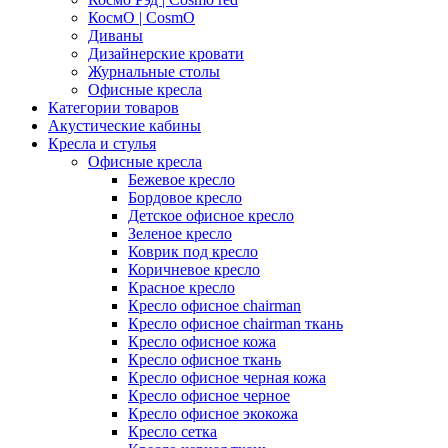
КосмО | CosmO
Диваны
Дизайнерские кровати
Журнальные столы
Офисные кресла
Категории товаров
Акустические кабины
Кресла и стулья
Офисные кресла
Бежевое кресло
Бордовое кресло
Детское офисное кресло
Зеленое кресло
Коврик под кресло
Коричневое кресло
Красное кресло
Кресло офисное chairman
Кресло офисное chairman ткань
Кресло офисное кожа
Кресло офисное ткань
Кресло офисное черная кожа
Кресло офисное черное
Кресло офисное экокожа
Кресло сетка