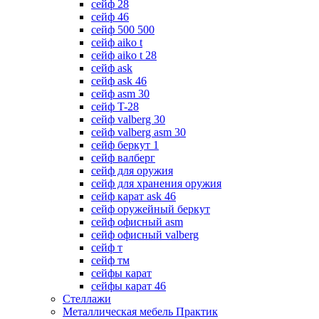
сейф 28
сейф 46
сейф 500 500
сейф aiko t
сейф aiko t 28
сейф ask
сейф ask 46
сейф asm 30
сейф T-28
сейф valberg 30
сейф valberg asm 30
сейф беркут 1
сейф валберг
сейф для оружия
сейф для хранения оружия
сейф карат ask 46
сейф оружейный беркут
сейф офисный asm
сейф офисный valberg
сейф т
сейф тм
сейфы карат
сейфы карат 46
Стеллажи
Металлическая мебель Практик