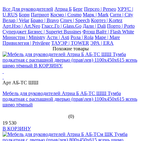
Все Для руководителей
Атриа Б
Берг
Персео | Perseo
У.РУС |
U.RUS
Борн
Патриот
Космо | Cosmo
Марк | Mark
Сити | City
Велар | Velar
Браво | Bravo
Спич | Speech
Кортез | Kortez
Арт.Нэо | Art.Neo
Гласс.Го | Glass.Go
Дали | Dali
Порто | Porto
Суперджет Бизнес | Superjet Bussines
Флэш Вайт | Flash White
Министри | Ministry
Асти | Asti
Рола | Rola
Маре | Mare
Привилегия | Privilege
ТАУЭР | TOWER
ЭРА | ERA
Похожие товары
Арт АБ-ТС ШШ
Мебель для руководителей Атриа Б АБ-ТС ШШ Тумба
подкатная с распашной дверью (прав\лев) 1100х450х615 ясень
шимо тёмный
(0)
19 530
В КОРЗИНУ