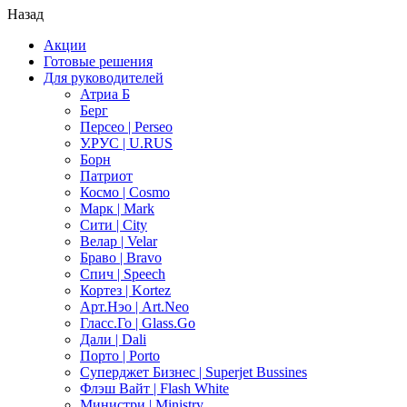
Назад
Акции
Готовые решения
Для руководителей
Атриа Б
Берг
Персео | Perseo
У.РУС | U.RUS
Борн
Патриот
Космо | Cosmo
Марк | Mark
Сити | City
Велар | Velar
Браво | Bravo
Спич | Speech
Кортез | Kortez
Арт.Нэо | Art.Neo
Гласс.Го | Glass.Go
Дали | Dali
Порто | Porto
Суперджет Бизнес | Superjet Bussines
Флэш Вайт | Flash White
Министри | Ministry