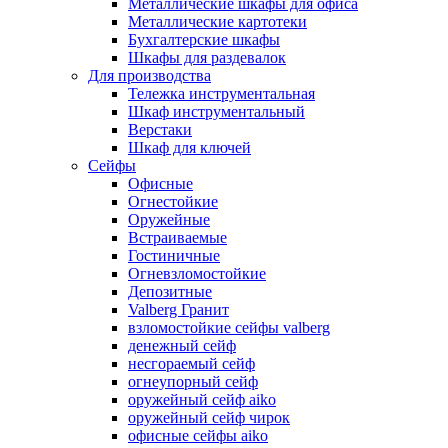
Металлические шкафы для офиса
Металлические картотеки
Бухгалтерские шкафы
Шкафы для раздевалок
Для производства
Тележка инструментальная
Шкаф инструментальный
Верстаки
Шкаф для ключей
Сейфы
Офисные
Огнестойкие
Оружейные
Встраиваемые
Гостиничные
Огневзломостойкие
Депозитные
Valberg Гранит
взломостойкие сейфы valberg
денежный сейф
несгораемый сейф
огнеупорный сейф
оружейный сейф aiko
оружейный сейф чирок
офисные сейфы aiko