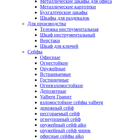
Металлические шкафы для офиса
Металлические картотеки
Бухгалтерские шкафы
Шкафы для раздевалок
Для производства
Тележка инструментальная
Шкаф инструментальный
Верстаки
Шкаф для ключей
Сейфы
Офисные
Огнестойкие
Оружейные
Встраиваемые
Гостиничные
Огневзломостойкие
Депозитные
Valberg Гранит
взломостойкие сейфы valberg
денежный сейф
несгораемый сейф
огнеупорный сейф
оружейный сейф aiko
оружейный сейф чирок
офисные сейфы aiko