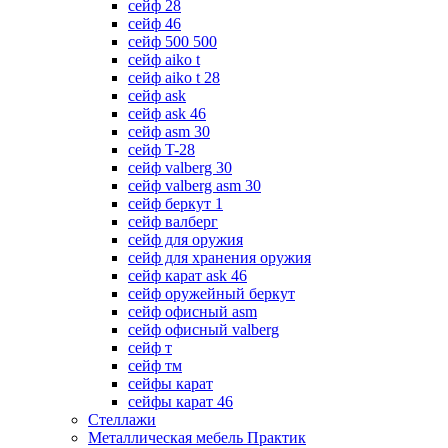
сейф 28
сейф 46
сейф 500 500
сейф aiko t
сейф aiko t 28
сейф ask
сейф ask 46
сейф asm 30
сейф T-28
сейф valberg 30
сейф valberg asm 30
сейф беркут 1
сейф валберг
сейф для оружия
сейф для хранения оружия
сейф карат ask 46
сейф оружейный беркут
сейф офисный asm
сейф офисный valberg
сейф т
сейф тм
сейфы карат
сейфы карат 46
Стеллажи
Металлическая мебель Практик