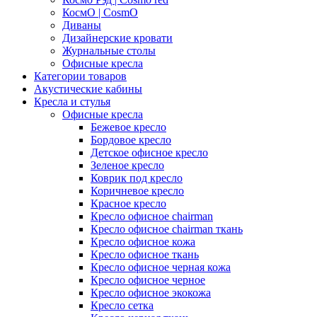
КосмО | CosmO
Диваны
Дизайнерские кровати
Журнальные столы
Офисные кресла
Категории товаров
Акустические кабины
Кресла и стулья
Офисные кресла
Бежевое кресло
Бордовое кресло
Детское офисное кресло
Зеленое кресло
Коврик под кресло
Коричневое кресло
Красное кресло
Кресло офисное chairman
Кресло офисное chairman ткань
Кресло офисное кожа
Кресло офисное ткань
Кресло офисное черная кожа
Кресло офисное черное
Кресло офисное экокожа
Кресло сетка