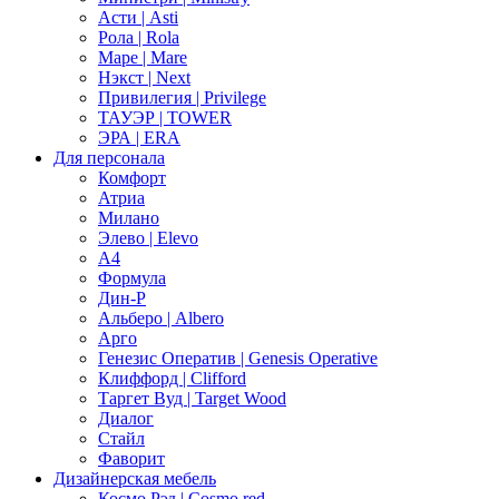
Асти | Asti
Рола | Rola
Маре | Mare
Нэкст | Next
Привилегия | Privilege
ТАУЭР | TOWER
ЭРА | ERA
Для персонала
Комфорт
Атриа
Милано
Элево | Elevo
А4
Формула
Дин-Р
Альберо | Albero
Арго
Генезис Оператив | Genesis Operative
Клиффорд | Clifford
Таргет Вуд | Target Wood
Диалог
Стайл
Фаворит
Дизайнерская мебель
Космо Рэд | Cosmo red