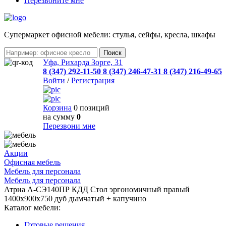
Перезвоните мне
Cупермаркет офисной мебели: стулья, сейфы, кресла, шкафы
Уфа, Рихарда Зорге, 31
8 (347) 292-11-50
8 (347) 246-47-31
8 (347) 216-49-65
Войти
/
Регистрация
Корзина
0 позиций
на сумму
0
Перезвони мне
Акции
Офисная мебель
Мебель для персонала
Мебель для персонала
Атриа А-СЭ140ПР КДД Стол эргономичный правый
1400х900х750 дуб дымчатый + капучино
Каталог мебели:
Готовые решения