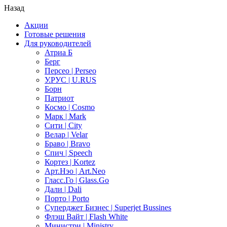
Назад
Акции
Готовые решения
Для руководителей
Атриа Б
Берг
Персео | Perseo
У.РУС | U.RUS
Борн
Патриот
Космо | Cosmo
Марк | Mark
Сити | City
Велар | Velar
Браво | Bravo
Спич | Speech
Кортез | Kortez
Арт.Нэо | Art.Neo
Гласс.Го | Glass.Go
Дали | Dali
Порто | Porto
Суперджет Бизнес | Superjet Bussines
Флэш Вайт | Flash White
Министри | Ministry