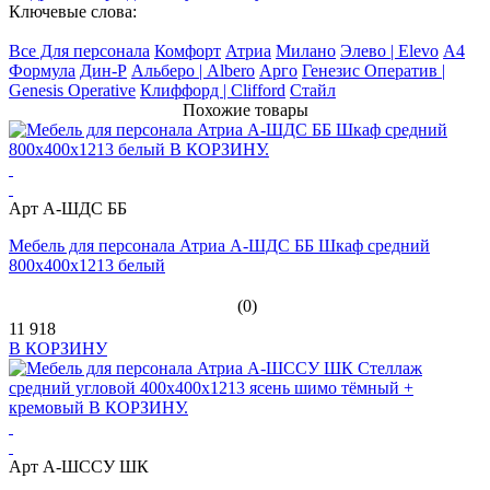
Ключевые слова:
Все Для персонала
Комфорт
Атриа
Милано
Элево | Elevo
А4
Формула
Дин-Р
Альберо | Albero
Арго
Генезис Оператив |
Genesis Operative
Клиффорд | Clifford
Стайл
Похожие товары
Арт А-ШДС ББ
Мебель для персонала Атриа А-ШДС ББ Шкаф средний
800х400х1213 белый
(0)
11 918
В КОРЗИНУ
Арт А-ШССУ ШК