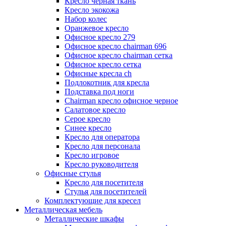
Кресло черная ткань
Кресло экокожа
Набор колес
Оранжевое кресло
Офисное кресло 279
Офисное кресло chairman 696
Офисное кресло chairman сетка
Офисное кресло сетка
Офисные кресла ch
Подлокотник для кресла
Подставка под ноги
Сhairman кресло офисное черное
Салатовое кресло
Серое кресло
Синее кресло
Кресло для оператора
Кресло для персонала
Кресло игровое
Кресло руководителя
Офисные стулья
Кресло для посетителя
Стулья для посетителей
Комплектующие для кресел
Металлическая мебель
Металлические шкафы