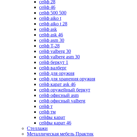
сейф 28
сейф 46
сейф 500 500
сейф aiko t
сейф aiko t 28
сейф ask
сейф ask 46
сейф asm 30
сейф T-28
сейф valberg 30
сейф valberg asm 30
сейф беркут 1
сейф валберг
сейф для оружия
сейф для хранения оружия
сейф карат ask 46
сейф оружейный беркут
сейф офисный asm
сейф офисный valberg
сейф т
сейф тм
сейфы карат
сейфы карат 46
Стеллажи
Металлическая мебель Практик