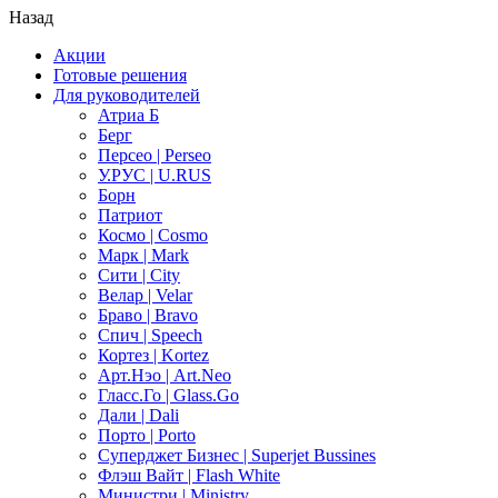
Назад
Акции
Готовые решения
Для руководителей
Атриа Б
Берг
Персео | Perseo
У.РУС | U.RUS
Борн
Патриот
Космо | Cosmo
Марк | Mark
Сити | City
Велар | Velar
Браво | Bravo
Спич | Speech
Кортез | Kortez
Арт.Нэо | Art.Neo
Гласс.Го | Glass.Go
Дали | Dali
Порто | Porto
Суперджет Бизнес | Superjet Bussines
Флэш Вайт | Flash White
Министри | Ministry