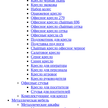
Кресло черная ткань
Кресло экокожа
Набор колес
Оранжевое кресло
Офисное кресло 279
Офисное кресло chairman 696
Офисное кресло chairman сетка
Офисное кресло сетка
Офисные кресла ch
Подлокотник для кресла
Подставка под ноги
Сhairman кресло офисное черное
Салатовое кресло
Серое кресло
Синее кресло
Кресло для оператора
Кресло для персонала
Кресло игровое
Кресло руководителя
Офисные стулья
Кресло для посетителя
Стулья для посетителей
Комплектующие для кресел
Металлическая мебель
Металлические шкафы