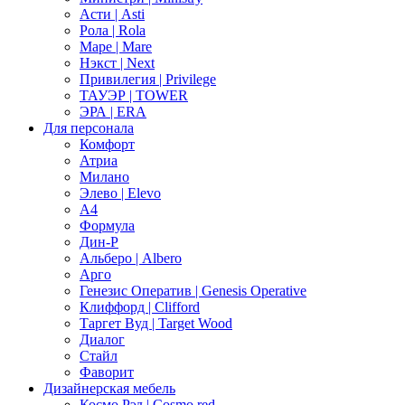
Асти | Asti
Рола | Rola
Маре | Mare
Нэкст | Next
Привилегия | Privilege
ТАУЭР | TOWER
ЭРА | ERA
Для персонала
Комфорт
Атриа
Милано
Элево | Elevo
А4
Формула
Дин-Р
Альберо | Albero
Арго
Генезис Оператив | Genesis Operative
Клиффорд | Clifford
Таргет Вуд | Target Wood
Диалог
Стайл
Фаворит
Дизайнерская мебель
Космо Рэд | Cosmo red