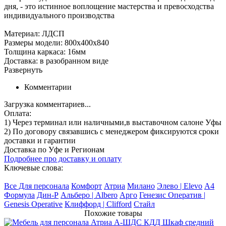
дня, - это истинное воплощение мастерства и превосходства
индивидуального производства
Материал: ЛДСП
Размеры модели: 800х400х840
Толщина каркаса: 16мм
Доставка: в разобранном виде
Развернуть
Комментарии
Загрузка комментариев...
Оплата:
1) Через терминал
или наличными
,в выставочном салоне Уфы
2) По договору
связавшись с менеджером
фиксируются сроки
доставки и гарантии
Доставка по Уфе и Регионам
Подробнее про доставку и оплату
Ключевые слова:
Все Для персонала
Комфорт
Атриа
Милано
Элево | Elevo
А4
Формула
Дин-Р
Альберо | Albero
Арго
Генезис Оператив |
Genesis Operative
Клиффорд | Clifford
Стайл
Похожие товары