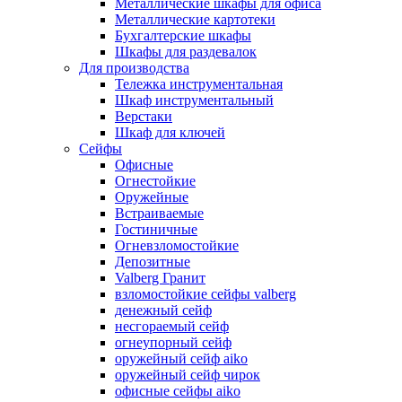
Металлические шкафы для офиса
Металлические картотеки
Бухгалтерские шкафы
Шкафы для раздевалок
Для производства
Тележка инструментальная
Шкаф инструментальный
Верстаки
Шкаф для ключей
Сейфы
Офисные
Огнестойкие
Оружейные
Встраиваемые
Гостиничные
Огневзломостойкие
Депозитные
Valberg Гранит
взломостойкие сейфы valberg
денежный сейф
несгораемый сейф
огнеупорный сейф
оружейный сейф aiko
оружейный сейф чирок
офисные сейфы aiko