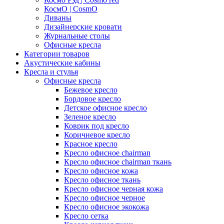
КосмО | CosmO
Диваны
Дизайнерские кровати
Журнальные столы
Офисные кресла
Категории товаров
Акустические кабины
Кресла и стулья
Офисные кресла
Бежевое кресло
Бордовое кресло
Детское офисное кресло
Зеленое кресло
Коврик под кресло
Коричневое кресло
Красное кресло
Кресло офисное chairman
Кресло офисное chairman ткань
Кресло офисное кожа
Кресло офисное ткань
Кресло офисное черная кожа
Кресло офисное черное
Кресло офисное экокожа
Кресло сетка