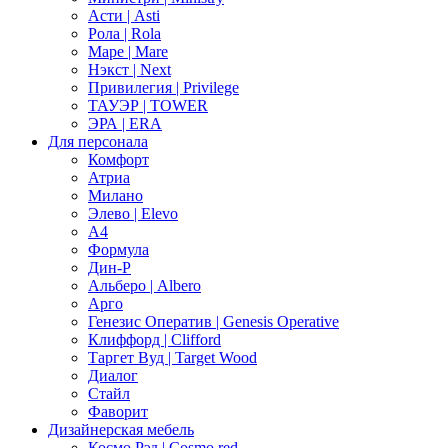
Асти | Asti
Рола | Rola
Маре | Mare
Нэкст | Next
Привилегия | Privilege
ТАУЭР | TOWER
ЭРА | ERA
Для персонала
Комфорт
Атриа
Милано
Элево | Elevo
А4
Формула
Дин-Р
Альберо | Albero
Арго
Генезис Оператив | Genesis Operative
Клиффорд | Clifford
Таргет Вуд | Target Wood
Диалог
Стайл
Фаворит
Дизайнерская мебель
Космо Рэд | Cosmo red