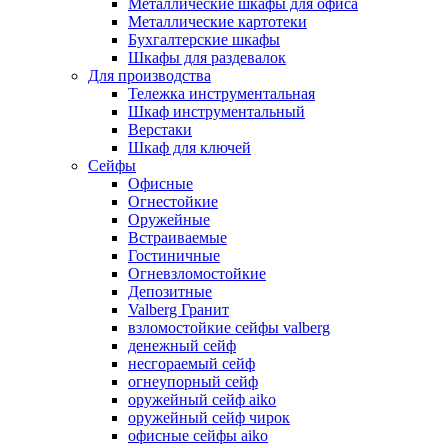
Металлические шкафы для офиса
Металлические картотеки
Бухгалтерские шкафы
Шкафы для раздевалок
Для производства
Тележка инструментальная
Шкаф инструментальный
Верстаки
Шкаф для ключей
Сейфы
Офисные
Огнестойкие
Оружейные
Встраиваемые
Гостиничные
Огневзломостойкие
Депозитные
Valberg Гранит
взломостойкие сейфы valberg
денежный сейф
несгораемый сейф
огнеупорный сейф
оружейный сейф aiko
оружейный сейф чирок
офисные сейфы aiko