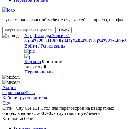
Перезвоните мне
Cупермаркет офисной мебели: стулья, сейфы, кресла, шкафы
Уфа, Рихарда Зорге, 31
8 (347) 292-11-50
8 (347) 246-47-31
8 (347) 216-49-65
Войти
/
Регистрация
Корзина
0 позиций
на сумму
0
Перезвони мне
Акции
Офисная мебель
Кабинет руководителя
City
Сити | City СИ 151 Стол для переговоров на квадратных
опорах-колоннах 200x90x75 дуб гладстоун/белый
Каталог мебели:
Готовые решения