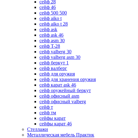
сейф 28
сейф 46
сейф 500 500
сейф aiko t
сейф aiko t 28
сейф ask
сейф ask 46
сейф asm 30
сейф T-28
сейф valberg 30
сейф valberg asm 30
сейф беркут 1
сейф валберг
сейф для оружия
сейф для хранения оружия
сейф карат ask 46
сейф оружейный беркут
сейф офисный asm
сейф офисный valberg
сейф т
сейф тм
сейфы карат
сейфы карат 46
Стеллажи
Металлическая мебель Практик