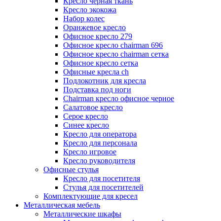
Кресло черная ткань
Кресло экокожа
Набор колес
Оранжевое кресло
Офисное кресло 279
Офисное кресло chairman 696
Офисное кресло chairman сетка
Офисное кресло сетка
Офисные кресла ch
Подлокотник для кресла
Подставка под ноги
Сhairman кресло офисное черное
Салатовое кресло
Серое кресло
Синее кресло
Кресло для оператора
Кресло для персонала
Кресло игровое
Кресло руководителя
Офисные стулья
Кресло для посетителя
Стулья для посетителей
Комплектующие для кресел
Металлическая мебель
Металлические шкафы