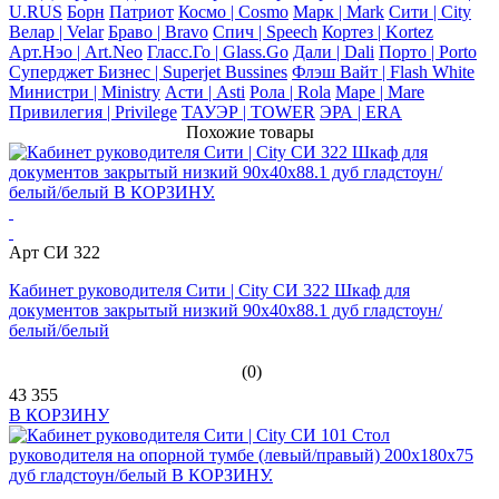
U.RUS
Борн
Патриот
Космо | Cosmo
Марк | Mark
Сити | City
Велар | Velar
Браво | Bravo
Спич | Speech
Кортез | Kortez
Арт.Нэо | Art.Neo
Гласс.Го | Glass.Go
Дали | Dali
Порто | Porto
Суперджет Бизнес | Superjet Bussines
Флэш Вайт | Flash White
Министри | Ministry
Асти | Asti
Рола | Rola
Маре | Mare
Привилегия | Privilege
ТАУЭР | TOWER
ЭРА | ERA
Похожие товары
Арт СИ 322
Кабинет руководителя Сити | City СИ 322 Шкаф для
документов закрытый низкий 90x40x88.1 дуб гладстоун/
белый/белый
(0)
43 355
В КОРЗИНУ