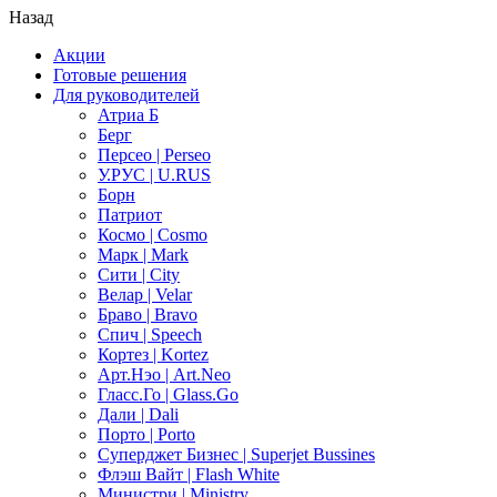
Назад
Акции
Готовые решения
Для руководителей
Атриа Б
Берг
Персео | Perseo
У.РУС | U.RUS
Борн
Патриот
Космо | Cosmo
Марк | Mark
Сити | City
Велар | Velar
Браво | Bravo
Спич | Speech
Кортез | Kortez
Арт.Нэо | Art.Neo
Гласс.Го | Glass.Go
Дали | Dali
Порто | Porto
Суперджет Бизнес | Superjet Bussines
Флэш Вайт | Flash White
Министри | Ministry