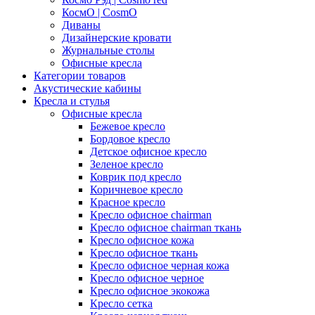
КосмО | CosmO
Диваны
Дизайнерские кровати
Журнальные столы
Офисные кресла
Категории товаров
Акустические кабины
Кресла и стулья
Офисные кресла
Бежевое кресло
Бордовое кресло
Детское офисное кресло
Зеленое кресло
Коврик под кресло
Коричневое кресло
Красное кресло
Кресло офисное chairman
Кресло офисное chairman ткань
Кресло офисное кожа
Кресло офисное ткань
Кресло офисное черная кожа
Кресло офисное черное
Кресло офисное экокожа
Кресло сетка