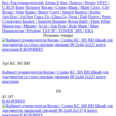
Все Для руководителей
Атриа Б
Берг
Персео | Perseo
У.РУС |
U.RUS
Борн
Патриот
Космо | Cosmo
Марк | Mark
Сити | City
Велар | Velar
Браво | Bravo
Спич | Speech
Кортез | Kortez
Арт.Нэо | Art.Neo
Гласс.Го | Glass.Go
Дали | Dali
Порто | Porto
Суперджет Бизнес | Superjet Bussines
Флэш Вайт | Flash White
Министри | Ministry
Асти | Asti
Рола | Rola
Маре | Mare
Привилегия | Privilege
ТАУЭР | TOWER
ЭРА | ERA
Похожие товары
Арт КС 305 ВН
Кабинет руководителя Космо | Cosmo КС 305 ВН Шкаф для
документов со стекл прозрач дверьми 90,2х44,2х221 венге
виктория
(0)
41 147
В КОРЗИНУ