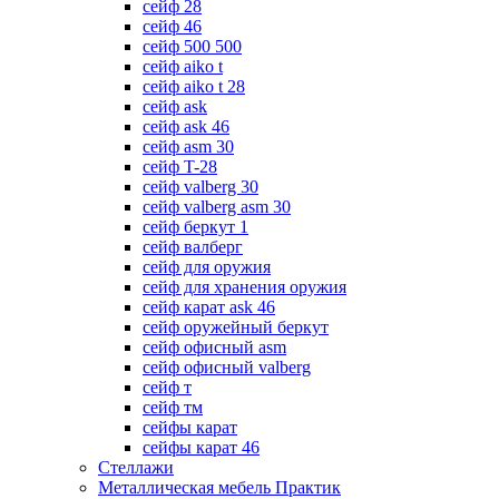
сейф 28
сейф 46
сейф 500 500
сейф aiko t
сейф aiko t 28
сейф ask
сейф ask 46
сейф asm 30
сейф T-28
сейф valberg 30
сейф valberg asm 30
сейф беркут 1
сейф валберг
сейф для оружия
сейф для хранения оружия
сейф карат ask 46
сейф оружейный беркут
сейф офисный asm
сейф офисный valberg
сейф т
сейф тм
сейфы карат
сейфы карат 46
Стеллажи
Металлическая мебель Практик