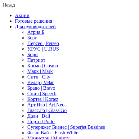
Назад
Акции
Готовые решения
Для руководителей
Атриа Б
Берг
Персео | Perseo
У.РУС | U.RUS
Борн
Патриот
Космо | Cosmo
Марк | Mark
Сити | City
Велар | Velar
Браво | Bravo
Спич | Speech
Кортез | Kortez
Арт.Нэо | Art.Neo
Гласс.Го | Glass.Go
Дали | Dali
Порто | Porto
Суперджет Бизнес | Superjet Bussines
Флэш Вайт | Flash White
Министри | Ministry