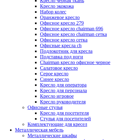
Кресло черная ткань
Кресло экокожа
Набор колес
Оранжевое кресло
Офисное кресло 279
Офисное кресло chairman 696
Офисное кресло chairman сетка
Офисное кресло сетка
Офисные кресла ch
Подлокотник для кресла
Подставка под ноги
Сhairman кресло офисное черное
Салатовое кресло
Серое кресло
Синее кресло
Кресло для оператора
Кресло для персонала
Кресло игровое
Кресло руководителя
Офисные стулья
Кресло для посетителя
Стулья для посетителей
Комплектующие для кресел
Металлическая мебель
Металлические шкафы