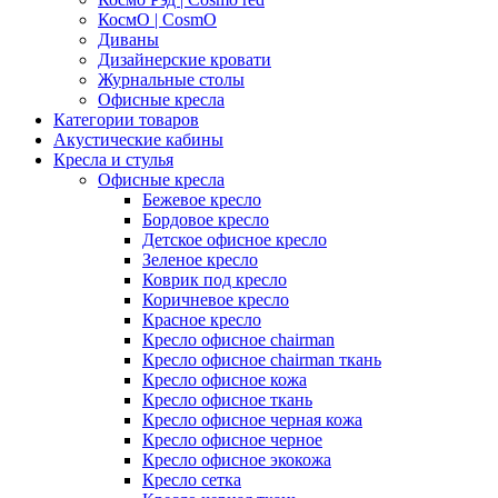
КосмО | CosmO
Диваны
Дизайнерские кровати
Журнальные столы
Офисные кресла
Категории товаров
Акустические кабины
Кресла и стулья
Офисные кресла
Бежевое кресло
Бордовое кресло
Детское офисное кресло
Зеленое кресло
Коврик под кресло
Коричневое кресло
Красное кресло
Кресло офисное chairman
Кресло офисное chairman ткань
Кресло офисное кожа
Кресло офисное ткань
Кресло офисное черная кожа
Кресло офисное черное
Кресло офисное экокожа
Кресло сетка