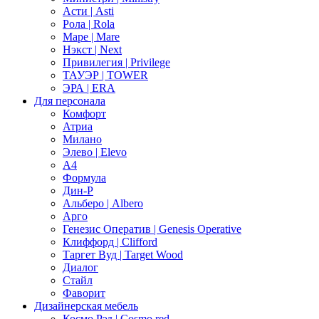
Асти | Asti
Рола | Rola
Маре | Mare
Нэкст | Next
Привилегия | Privilege
ТАУЭР | TOWER
ЭРА | ERA
Для персонала
Комфорт
Атриа
Милано
Элево | Elevo
А4
Формула
Дин-Р
Альберо | Albero
Арго
Генезис Оператив | Genesis Operative
Клиффорд | Clifford
Таргет Вуд | Target Wood
Диалог
Стайл
Фаворит
Дизайнерская мебель
Космо Рэд | Cosmo red