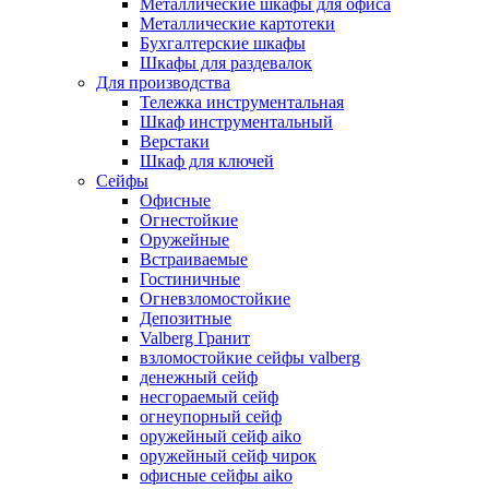
Металлические шкафы для офиса
Металлические картотеки
Бухгалтерские шкафы
Шкафы для раздевалок
Для производства
Тележка инструментальная
Шкаф инструментальный
Верстаки
Шкаф для ключей
Сейфы
Офисные
Огнестойкие
Оружейные
Встраиваемые
Гостиничные
Огневзломостойкие
Депозитные
Valberg Гранит
взломостойкие сейфы valberg
денежный сейф
несгораемый сейф
огнеупорный сейф
оружейный сейф aiko
оружейный сейф чирок
офисные сейфы aiko