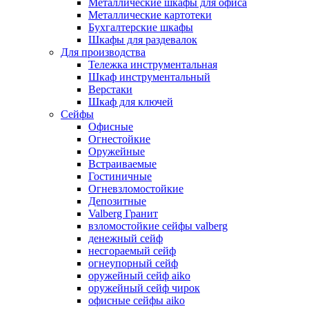
Металлические шкафы для офиса
Металлические картотеки
Бухгалтерские шкафы
Шкафы для раздевалок
Для производства
Тележка инструментальная
Шкаф инструментальный
Верстаки
Шкаф для ключей
Сейфы
Офисные
Огнестойкие
Оружейные
Встраиваемые
Гостиничные
Огневзломостойкие
Депозитные
Valberg Гранит
взломостойкие сейфы valberg
денежный сейф
несгораемый сейф
огнеупорный сейф
оружейный сейф aiko
оружейный сейф чирок
офисные сейфы aiko