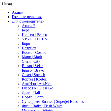
Назад
Акции
Готовые решения
Для руководителей
Атриа Б
Берг
Персео | Perseo
У.РУС | U.RUS
Борн
Патриот
Космо | Cosmo
Марк | Mark
Сити | City
Велар | Velar
Браво | Bravo
Спич | Speech
Кортез | Kortez
Арт.Нэо | Art.Neo
Гласс.Го | Glass.Go
Дали | Dali
Порто | Porto
Суперджет Бизнес | Superjet Bussines
Флэш Вайт | Flash White
Министри | Ministry