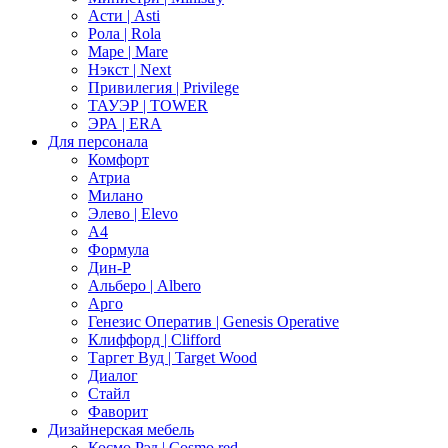
Асти | Asti
Рола | Rola
Маре | Mare
Нэкст | Next
Привилегия | Privilege
ТАУЭР | TOWER
ЭРА | ERA
Для персонала
Комфорт
Атриа
Милано
Элево | Elevo
А4
Формула
Дин-Р
Альберо | Albero
Арго
Генезис Оператив | Genesis Operative
Клиффорд | Clifford
Таргет Вуд | Target Wood
Диалог
Стайл
Фаворит
Дизайнерская мебель
Космо Рэд | Cosmo red