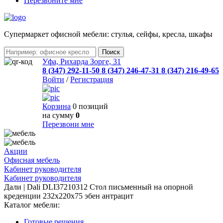
Перезвоните мне
Cупермаркет офисной мебели: стулья, сейфы, кресла, шкафы
Уфа, Рихарда Зорге, 31
8 (347) 292-11-50
8 (347) 246-47-31
8 (347) 216-49-65
Войти
/
Регистрация
Корзина
0 позиций
на сумму
0
Перезвони мне
Акции
Офисная мебель
Кабинет руководителя
Кабинет руководителя
Дали | Dali DLI37210312 Стол письменный на опорной
креденции 232x220x75 эбен антрацит
Каталог мебели:
Готовые решения