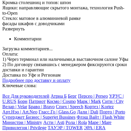
Кромка столешниц и топов: шпон
Ящики: направляющие скрытого монтажа, технология Push-
to-Open
Стекло: матовое в алюминиевой рамке
фасады шкафов с доводчиками
Развернуть
Комментарии
Загрузка комментариев...
Оплата:
1) Через терминал
или наличными
,в выставочном салоне Уфы
2) По договору
связавшись с менеджером
фиксируются сроки
доставки и гарантии
Доставка по Уфе и Регионам
Подробнее про доставку и оплату
Ключевые слова:
Все Для руководителей
Атриа Б
Берг
Персео | Perseo
У.РУС |
U.RUS
Борн
Патриот
Космо | Cosmo
Марк | Mark
Сити | City
Велар | Velar
Браво | Bravo
Спич | Speech
Кортез | Kortez
Арт.Нэо | Art.Neo
Гласс.Го | Glass.Go
Дали | Dali
Порто | Porto
Суперджет Бизнес | Superjet Bussines
Флэш Вайт | Flash White
Министри | Ministry
Асти | Asti
Рола | Rola
Маре | Mare
Привилегия | Privilege
ТАУЭР | TOWER
ЭРА | ERA