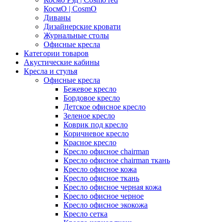
КосмО | CosmO
Диваны
Дизайнерские кровати
Журнальные столы
Офисные кресла
Категории товаров
Акустические кабины
Кресла и стулья
Офисные кресла
Бежевое кресло
Бордовое кресло
Детское офисное кресло
Зеленое кресло
Коврик под кресло
Коричневое кресло
Красное кресло
Кресло офисное chairman
Кресло офисное chairman ткань
Кресло офисное кожа
Кресло офисное ткань
Кресло офисное черная кожа
Кресло офисное черное
Кресло офисное экокожа
Кресло сетка