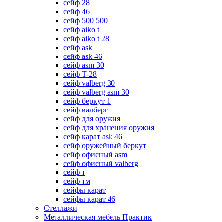
сейф 28
сейф 46
сейф 500 500
сейф aiko t
сейф aiko t 28
сейф ask
сейф ask 46
сейф asm 30
сейф T-28
сейф valberg 30
сейф valberg asm 30
сейф беркут 1
сейф валберг
сейф для оружия
сейф для хранения оружия
сейф карат ask 46
сейф оружейный беркут
сейф офисный asm
сейф офисный valberg
сейф т
сейф тм
сейфы карат
сейфы карат 46
Стеллажи
Металлическая мебель Практик