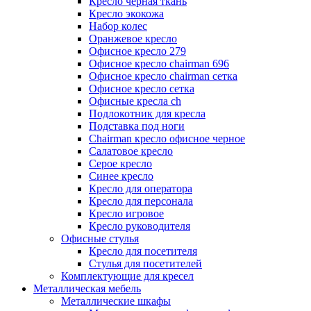
Кресло черная ткань
Кресло экокожа
Набор колес
Оранжевое кресло
Офисное кресло 279
Офисное кресло chairman 696
Офисное кресло chairman сетка
Офисное кресло сетка
Офисные кресла ch
Подлокотник для кресла
Подставка под ноги
Сhairman кресло офисное черное
Салатовое кресло
Серое кресло
Синее кресло
Кресло для оператора
Кресло для персонала
Кресло игровое
Кресло руководителя
Офисные стулья
Кресло для посетителя
Стулья для посетителей
Комплектующие для кресел
Металлическая мебель
Металлические шкафы