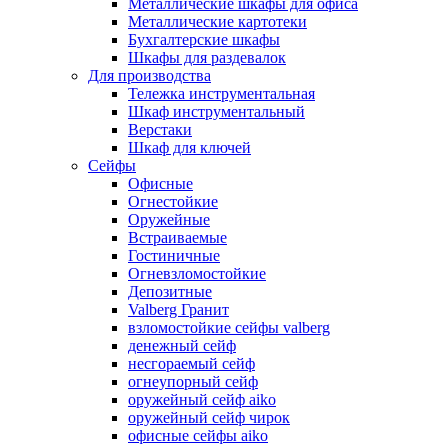
Металлические шкафы для офиса
Металлические картотеки
Бухгалтерские шкафы
Шкафы для раздевалок
Для производства
Тележка инструментальная
Шкаф инструментальный
Верстаки
Шкаф для ключей
Сейфы
Офисные
Огнестойкие
Оружейные
Встраиваемые
Гостиничные
Огневзломостойкие
Депозитные
Valberg Гранит
взломостойкие сейфы valberg
денежный сейф
несгораемый сейф
огнеупорный сейф
оружейный сейф aiko
оружейный сейф чирок
офисные сейфы aiko