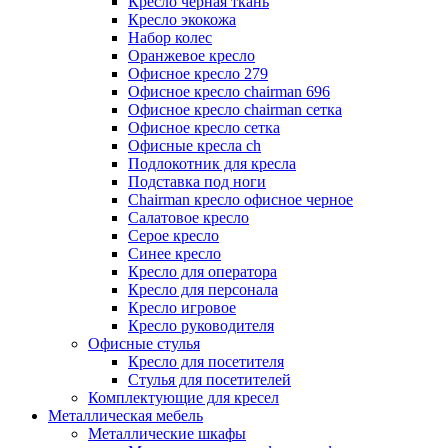
Кресло черная ткань
Кресло экокожа
Набор колес
Оранжевое кресло
Офисное кресло 279
Офисное кресло chairman 696
Офисное кресло chairman сетка
Офисное кресло сетка
Офисные кресла ch
Подлокотник для кресла
Подставка под ноги
Сhairman кресло офисное черное
Салатовое кресло
Серое кресло
Синее кресло
Кресло для оператора
Кресло для персонала
Кресло игровое
Кресло руководителя
Офисные стулья
Кресло для посетителя
Стулья для посетителей
Комплектующие для кресел
Металлическая мебель
Металлические шкафы