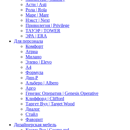
Асти | Asti
Рола | Rola
Маре | Mare
Нэкст | Next
Привилегия | Privilege
ТАУЭР | TOWER
ЭРА | ERA
Для персонала
Комфорт
Атриа
Милано
Элево | Elevo
А4
Формула
Дин-Р
Альберо | Albero
Арго
Генезис Оператив | Genesis Operative
Клиффорд | Clifford
Таргет Вуд | Target Wood
Диалог
Стайл
Фаворит
Дизайнерская мебель
Космо Рэд | Cosmo red