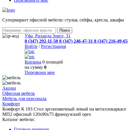
Перезвоните мне
Cупермаркет офисной мебели: стулья, сейфы, кресла, шкафы
Уфа, Рихарда Зорге, 31
8 (347) 292-11-50
8 (347) 246-47-31
8 (347) 216-49-65
Войти
/
Регистрация
Корзина
0 позиций
на сумму
0
Перезвони мне
Акции
Офисная мебель
Мебель для персонала
Комфорт
Комфорт К 193 Стол эргономичный левый на металлокаркасе
МП2 офисный 120x90x75 французский орех
Каталог мебели:
Готовые решения