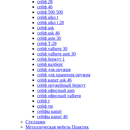
сейф 28
сейф 46
сейф 500 500
сейф aiko t
сейф aiko t 28
сейф ask
сейф ask 46
сейф asm 30
сейф T-28
сейф valberg 30
сейф valberg asm 30
сейф беркут 1
сейф валберг
сейф для оружия
сейф для хранения оружия
сейф карат ask 46
сейф оружейный беркут
сейф офисный asm
сейф офисный valberg
сейф т
сейф тм
сейфы карат
сейфы карат 46
Стеллажи
Металлическая мебель Практик