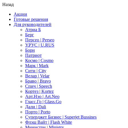
Назад
Акции
Готовые решения
Для руководителей
Атриа Б
Берг
Персео | Perseo
У.РУС | U.RUS
Борн
Патриот
Космо | Cosmo
Марк | Mark
Сити | City
Велар | Velar
Браво | Bravo
Спич | Speech
Кортез | Kortez
Арт.Нэо | Art.Neo
Гласс.Го | Glass.Go
Дали | Dali
Порто | Porto
Суперджет Бизнес | Superjet Bussines
Флэш Вайт | Flash White
Министри | Ministry