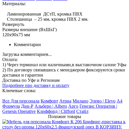
Материалы:
Ламинированная ДСтП, кромка ПВХ
Столешница – 25 мм, кромка ПВХ 2 мм.
Развернуть
Размеры внешние (ВхШхГ)
120x90x75 мм
Комментарии
Загрузка комментариев...
Оплата:
1) Через терминал
или наличными
,в выставочном салоне Уфы
2) По договору
связавшись с менеджером
фиксируются сроки
доставки и гарантии
Доставка по Уфе и Регионам
Подробнее про доставку и оплату
Ключевые слова:
Все Для персонала
Комфорт
Атриа
Милано
Элево | Elevo
А4
Формула
Дин-Р
Альберо | Albero
Арго
Генезис Оператив |
Genesis Operative
Клиффорд | Clifford
Стайл
Похожие товары