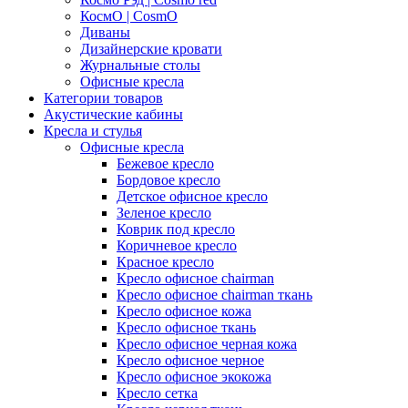
КосмО | CosmO
Диваны
Дизайнерские кровати
Журнальные столы
Офисные кресла
Категории товаров
Акустические кабины
Кресла и стулья
Офисные кресла
Бежевое кресло
Бордовое кресло
Детское офисное кресло
Зеленое кресло
Коврик под кресло
Коричневое кресло
Красное кресло
Кресло офисное chairman
Кресло офисное chairman ткань
Кресло офисное кожа
Кресло офисное ткань
Кресло офисное черная кожа
Кресло офисное черное
Кресло офисное экокожа
Кресло сетка