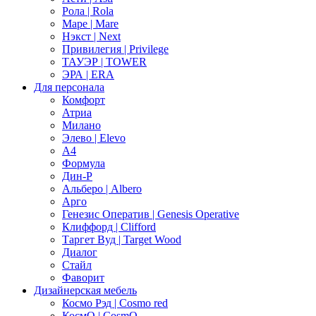
Рола | Rola
Маре | Mare
Нэкст | Next
Привилегия | Privilege
ТАУЭР | TOWER
ЭРА | ERA
Для персонала
Комфорт
Атриа
Милано
Элево | Elevo
А4
Формула
Дин-Р
Альберо | Albero
Арго
Генезис Оператив | Genesis Operative
Клиффорд | Clifford
Таргет Вуд | Target Wood
Диалог
Стайл
Фаворит
Дизайнерская мебель
Космо Рэд | Cosmo red
КосмО | CosmO