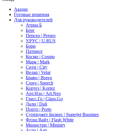
Акции
Готовые решения
Для руководителей
Атриа Б
Берг
Персео | Perseo
У.РУС | U.RUS
Борн
Патриот
Космо | Cosmo
Марк | Mark
Сити | City
Велар | Velar
Браво | Bravo
Спич | Speech
Кортез | Kortez
Арт.Нэо | Art.Neo
Гласс.Го | Glass.Go
Дали | Dali
Порто | Porto
Суперджет Бизнес | Superjet Bussines
Флэш Вайт | Flash White
Министри | Ministry
Асти | Asti