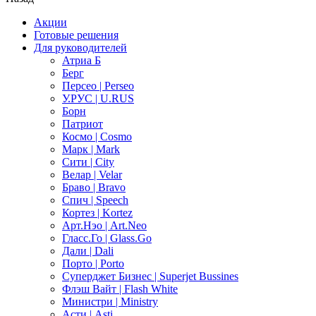
Акции
Готовые решения
Для руководителей
Атриа Б
Берг
Персео | Perseo
У.РУС | U.RUS
Борн
Патриот
Космо | Cosmo
Марк | Mark
Сити | City
Велар | Velar
Браво | Bravo
Спич | Speech
Кортез | Kortez
Арт.Нэо | Art.Neo
Гласс.Го | Glass.Go
Дали | Dali
Порто | Porto
Суперджет Бизнес | Superjet Bussines
Флэш Вайт | Flash White
Министри | Ministry
Асти | Asti