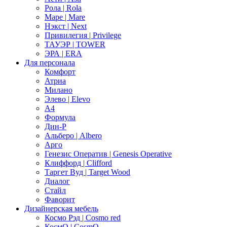
Рола | Rola
Маре | Mare
Нэкст | Next
Привилегия | Privilege
ТАУЭР | TOWER
ЭРА | ERA
Для персонала
Комфорт
Атриа
Милано
Элево | Elevo
А4
Формула
Дин-Р
Альберо | Albero
Арго
Генезис Оператив | Genesis Operative
Клиффорд | Clifford
Таргет Вуд | Target Wood
Диалог
Стайл
Фаворит
Дизайнерская мебель
Космо Рэд | Cosmo red
КосмО | CosmO