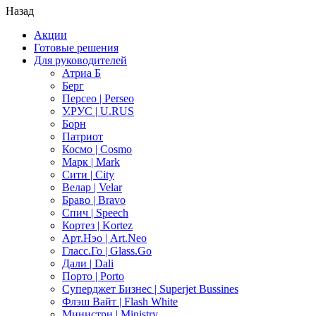
Назад
Акции
Готовые решения
Для руководителей
Атриа Б
Берг
Персео | Perseo
У.РУС | U.RUS
Борн
Патриот
Космо | Cosmo
Марк | Mark
Сити | City
Велар | Velar
Браво | Bravo
Спич | Speech
Кортез | Kortez
Арт.Нэо | Art.Neo
Гласс.Го | Glass.Go
Дали | Dali
Порто | Porto
Суперджет Бизнес | Superjet Bussines
Флэш Вайт | Flash White
Министри | Ministry