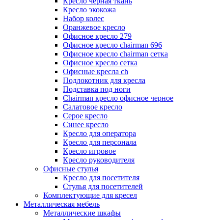
Кресло черная ткань
Кресло экокожа
Набор колес
Оранжевое кресло
Офисное кресло 279
Офисное кресло chairman 696
Офисное кресло chairman сетка
Офисное кресло сетка
Офисные кресла ch
Подлокотник для кресла
Подставка под ноги
Сhairman кресло офисное черное
Салатовое кресло
Серое кресло
Синее кресло
Кресло для оператора
Кресло для персонала
Кресло игровое
Кресло руководителя
Офисные стулья
Кресло для посетителя
Стулья для посетителей
Комплектующие для кресел
Металлическая мебель
Металлические шкафы