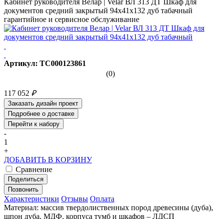
Кабинет руководителя Велар | Velar ВЛ 313 ДТ Шкаф для
документов средний закрытый 94х41х132 дуб табачный
гарантийное и сервисное обслуживание
Артикул: ТС000123861
(0)
117 052
₽
Заказать дизайн проект
Подробнее о доставке
Перейти к набору
-
1
+
ДОБАВИТЬ В КОРЗИНУ
Сравнение
Поделиться
Позвонить
Характеристики
Отзывы
Оплата
Материал: массив твердолиственных пород древесины (дуба),
шпон дуба, МДФ, корпуса тумб и шкафов – ЛДСП