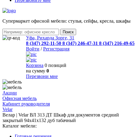
Перезвоните мне
Cупермаркет офисной мебели: стулья, сейфы, кресла, шкафы
Уфа, Рихарда Зорге, 31
8 (347) 292-11-50
8 (347) 246-47-31
8 (347) 216-49-65
Войти
/
Регистрация
Корзина
0 позиций
на сумму
0
Перезвони мне
Акции
Офисная мебель
Кабинет руководителя
Velar
Велар | Velar ВЛ 313 ДТ Шкаф для документов средний
закрытый 94х41х132 дуб табачный
Каталог мебели:
Готовые решения