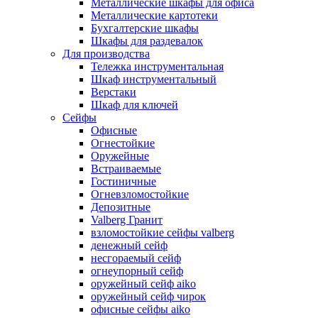
Металлические шкафы для офиса
Металлические картотеки
Бухгалтерские шкафы
Шкафы для раздевалок
Для производства
Тележка инструментальная
Шкаф инструментальный
Верстаки
Шкаф для ключей
Сейфы
Офисные
Огнестойкие
Оружейные
Встраиваемые
Гостиничные
Огневзломостойкие
Депозитные
Valberg Гранит
взломостойкие сейфы valberg
денежный сейф
несгораемый сейф
огнеупорный сейф
оружейный сейф aiko
оружейный сейф чирок
офисные сейфы aiko