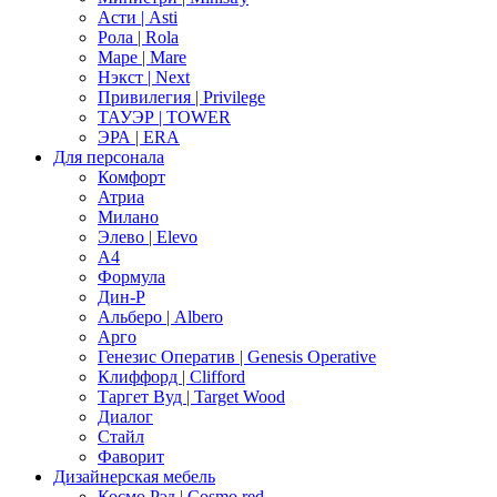
Асти | Asti
Рола | Rola
Маре | Mare
Нэкст | Next
Привилегия | Privilege
ТАУЭР | TOWER
ЭРА | ERA
Для персонала
Комфорт
Атриа
Милано
Элево | Elevo
А4
Формула
Дин-Р
Альберо | Albero
Арго
Генезис Оператив | Genesis Operative
Клиффорд | Clifford
Таргет Вуд | Target Wood
Диалог
Стайл
Фаворит
Дизайнерская мебель
Космо Рэд | Cosmo red