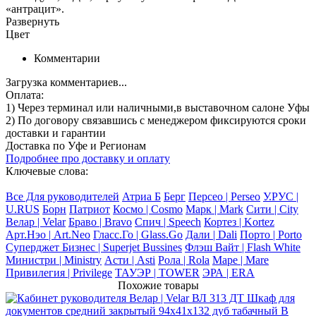
«антрацит».
Развернуть
Цвет
Комментарии
Загрузка комментариев...
Оплата:
1) Через терминал
или наличными
,в выставочном салоне Уфы
2) По договору
связавшись с менеджером
фиксируются сроки
доставки и гарантии
Доставка по Уфе и Регионам
Подробнее про доставку и оплату
Ключевые слова:
Все Для руководителей
Атриа Б
Берг
Персео | Perseo
У.РУС |
U.RUS
Борн
Патриот
Космо | Cosmo
Марк | Mark
Сити | City
Велар | Velar
Браво | Bravo
Спич | Speech
Кортез | Kortez
Арт.Нэо | Art.Neo
Гласс.Го | Glass.Go
Дали | Dali
Порто | Porto
Суперджет Бизнес | Superjet Bussines
Флэш Вайт | Flash White
Министри | Ministry
Асти | Asti
Рола | Rola
Маре | Mare
Привилегия | Privilege
ТАУЭР | TOWER
ЭРА | ERA
Похожие товары