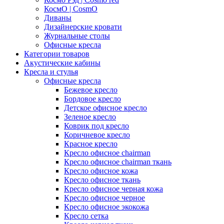
КосмО | CosmO
Диваны
Дизайнерские кровати
Журнальные столы
Офисные кресла
Категории товаров
Акустические кабины
Кресла и стулья
Офисные кресла
Бежевое кресло
Бордовое кресло
Детское офисное кресло
Зеленое кресло
Коврик под кресло
Коричневое кресло
Красное кресло
Кресло офисное chairman
Кресло офисное chairman ткань
Кресло офисное кожа
Кресло офисное ткань
Кресло офисное черная кожа
Кресло офисное черное
Кресло офисное экокожа
Кресло сетка