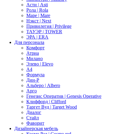
Асти | Asti
Рола | Rola
Маре | Mare
Нэкст | Next
Привилегия | Privilege
ТАУЭР | TOWER
ЭРА | ERA
Для персонала
Комфорт
Атриа
Милано
Элево | Elevo
А4
Формула
Дин-Р
Альберо | Albero
Арго
Генезис Оператив | Genesis Operative
Клиффорд | Clifford
Таргет Вуд | Target Wood
Диалог
Стайл
Фаворит
Дизайнерская мебель
Космо Рэд | Cosmo red