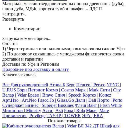
Материал: массив твердолиственных пород древесины (дуба),
шпон дуба, МДФ, корпуса тумб и шкафов – ЛДСП
«антрацит».
Развернуть
Комментарии
Загрузка комментариев...
Оплата:
1) Через терминал
или наличными
,в выставочном салоне Уфы
2) По договору
связавшись с менеджером
фиксируются сроки
доставки и гарантии
Доставка по Уфе и Регионам
Подробнее про доставку и оплату
Ключевые слова:
Все Для руководителей
Атриа Б
Берг
Персео | Perseo
У.РУС |
U.RUS
Борн
Патриот
Космо | Cosmo
Марк | Mark
Сити | City
Велар | Velar
Браво | Bravo
Спич | Speech
Кортез | Kortez
Арт.Нэо | Art.Neo
Гласс.Го | Glass.Go
Дали | Dali
Порто | Porto
Суперджет Бизнес | Superjet Bussines
Флэш Вайт | Flash White
Министри | Ministry
Асти | Asti
Рола | Rola
Маре | Mare
Привилегия | Privilege
ТАУЭР | TOWER
ЭРА | ERA
Похожие товары