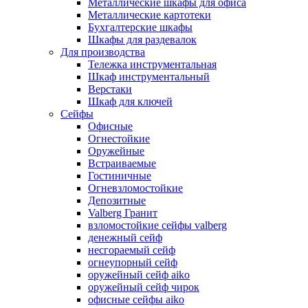
Металлические шкафы для офиса
Металлические картотеки
Бухгалтерские шкафы
Шкафы для раздевалок
Для производства
Тележка инструментальная
Шкаф инструментальный
Верстаки
Шкаф для ключей
Сейфы
Офисные
Огнестойкие
Оружейные
Встраиваемые
Гостиничные
Огневзломостойкие
Депозитные
Valberg Гранит
взломостойкие сейфы valberg
денежный сейф
несгораемый сейф
огнеупорный сейф
оружейный сейф aiko
оружейный сейф чирок
офисные сейфы aiko