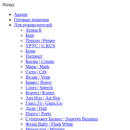
Назад
Акции
Готовые решения
Для руководителей
Атриа Б
Берг
Персео | Perseo
У.РУС | U.RUS
Борн
Патриот
Космо | Cosmo
Марк | Mark
Сити | City
Велар | Velar
Браво | Bravo
Спич | Speech
Кортез | Kortez
Арт.Нэо | Art.Neo
Гласс.Го | Glass.Go
Дали | Dali
Порто | Porto
Суперджет Бизнес | Superjet Bussines
Флэш Вайт | Flash White
Министри | Ministry