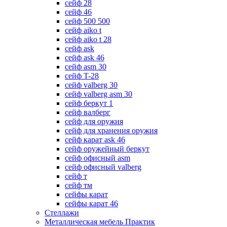
сейф 28
сейф 46
сейф 500 500
сейф aiko t
сейф aiko t 28
сейф ask
сейф ask 46
сейф asm 30
сейф T-28
сейф valberg 30
сейф valberg asm 30
сейф беркут 1
сейф валберг
сейф для оружия
сейф для хранения оружия
сейф карат ask 46
сейф оружейный беркут
сейф офисный asm
сейф офисный valberg
сейф т
сейф тм
сейфы карат
сейфы карат 46
Стеллажи
Металлическая мебель Практик