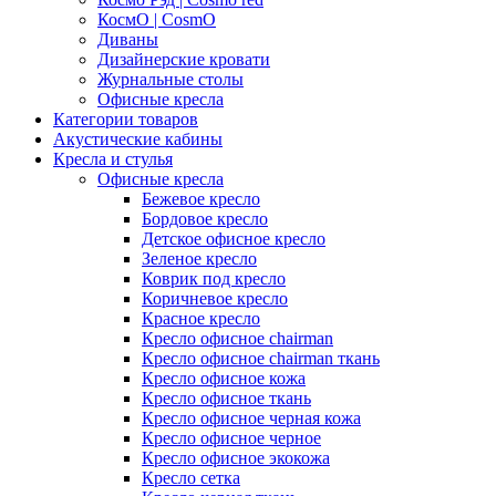
КосмО | CosmO
Диваны
Дизайнерские кровати
Журнальные столы
Офисные кресла
Категории товаров
Акустические кабины
Кресла и стулья
Офисные кресла
Бежевое кресло
Бордовое кресло
Детское офисное кресло
Зеленое кресло
Коврик под кресло
Коричневое кресло
Красное кресло
Кресло офисное chairman
Кресло офисное chairman ткань
Кресло офисное кожа
Кресло офисное ткань
Кресло офисное черная кожа
Кресло офисное черное
Кресло офисное экокожа
Кресло сетка