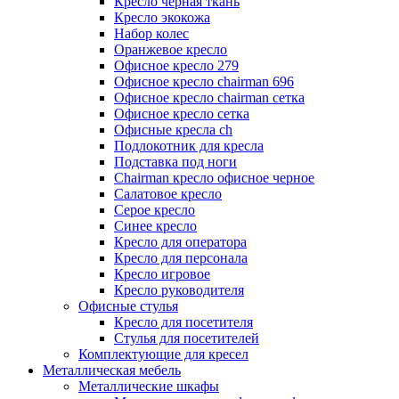
Кресло черная ткань
Кресло экокожа
Набор колес
Оранжевое кресло
Офисное кресло 279
Офисное кресло chairman 696
Офисное кресло chairman сетка
Офисное кресло сетка
Офисные кресла ch
Подлокотник для кресла
Подставка под ноги
Сhairman кресло офисное черное
Салатовое кресло
Серое кресло
Синее кресло
Кресло для оператора
Кресло для персонала
Кресло игровое
Кресло руководителя
Офисные стулья
Кресло для посетителя
Стулья для посетителей
Комплектующие для кресел
Металлическая мебель
Металлические шкафы