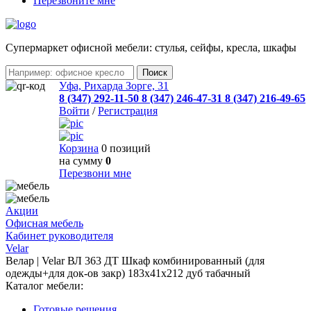
Перезвоните мне
Cупермаркет офисной мебели: стулья, сейфы, кресла, шкафы
Уфа, Рихарда Зорге, 31
8 (347) 292-11-50
8 (347) 246-47-31
8 (347) 216-49-65
Войти
/
Регистрация
Корзина
0 позиций
на сумму
0
Перезвони мне
Акции
Офисная мебель
Кабинет руководителя
Velar
Велар | Velar ВЛ 363 ДТ Шкаф комбинированный (для
одежды+для док-ов закр) 183x41x212 дуб табачный
Каталог мебели:
Готовые решения