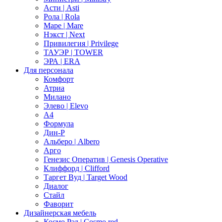
Асти | Asti
Рола | Rola
Маре | Mare
Нэкст | Next
Привилегия | Privilege
ТАУЭР | TOWER
ЭРА | ERA
Для персонала
Комфорт
Атриа
Милано
Элево | Elevo
А4
Формула
Дин-Р
Альберо | Albero
Арго
Генезис Оператив | Genesis Operative
Клиффорд | Clifford
Таргет Вуд | Target Wood
Диалог
Стайл
Фаворит
Дизайнерская мебель
Космо Рэд | Cosmo red