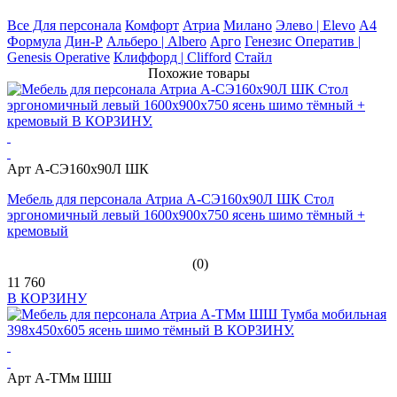
Все Для персонала
Комфорт
Атриа
Милано
Элево | Elevo
А4
Формула
Дин-Р
Альберо | Albero
Арго
Генезис Оператив |
Genesis Operative
Клиффорд | Clifford
Стайл
Похожие товары
Арт А-СЭ160х90Л ШК
Мебель для персонала Атриа А-СЭ160х90Л ШК Стол
эргономичный левый 1600х900х750 ясень шимо тёмный +
кремовый
(0)
11 760
В КОРЗИНУ
Арт А-ТМм ШШ