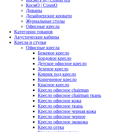
КосмО | CosmO
Диваны
Дизайнерские кровати
Журнальные столы
Офисные кресла
Категории товаров
Акустические кабины
Кресла и стулья
Офисные кресла
Бежевое кресло
Бордовое кресло
Детское офисное кресло
Зеленое кресло
Коврик под кресло
Коричневое кресло
Красное кресло
Кресло офисное chairman
Кресло офисное chairman ткань
Кресло офисное кожа
Кресло офисное ткань
Кресло офисное черная кожа
Кресло офисное черное
Кресло офисное экокожа
Кресло сетка