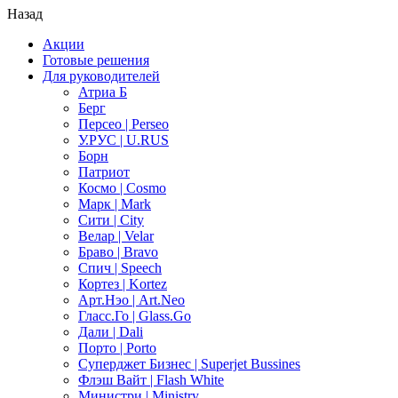
Назад
Акции
Готовые решения
Для руководителей
Атриа Б
Берг
Персео | Perseo
У.РУС | U.RUS
Борн
Патриот
Космо | Cosmo
Марк | Mark
Сити | City
Велар | Velar
Браво | Bravo
Спич | Speech
Кортез | Kortez
Арт.Нэо | Art.Neo
Гласс.Го | Glass.Go
Дали | Dali
Порто | Porto
Суперджет Бизнес | Superjet Bussines
Флэш Вайт | Flash White
Министри | Ministry