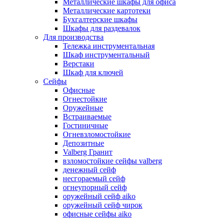
Металлические шкафы для офиса
Металлические картотеки
Бухгалтерские шкафы
Шкафы для раздевалок
Для производства
Тележка инструментальная
Шкаф инструментальный
Верстаки
Шкаф для ключей
Сейфы
Офисные
Огнестойкие
Оружейные
Встраиваемые
Гостиничные
Огневзломостойкие
Депозитные
Valberg Гранит
взломостойкие сейфы valberg
денежный сейф
несгораемый сейф
огнеупорный сейф
оружейный сейф aiko
оружейный сейф чирок
офисные сейфы aiko