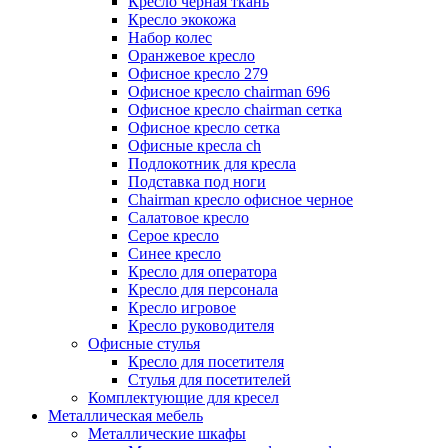
Кресло черная ткань
Кресло экокожа
Набор колес
Оранжевое кресло
Офисное кресло 279
Офисное кресло chairman 696
Офисное кресло chairman сетка
Офисное кресло сетка
Офисные кресла ch
Подлокотник для кресла
Подставка под ноги
Сhairman кресло офисное черное
Салатовое кресло
Серое кресло
Синее кресло
Кресло для оператора
Кресло для персонала
Кресло игровое
Кресло руководителя
Офисные стулья
Кресло для посетителя
Стулья для посетителей
Комплектующие для кресел
Металлическая мебель
Металлические шкафы