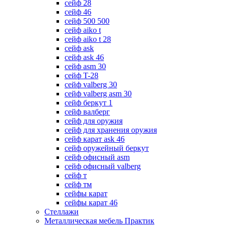
сейф 28
сейф 46
сейф 500 500
сейф aiko t
сейф aiko t 28
сейф ask
сейф ask 46
сейф asm 30
сейф T-28
сейф valberg 30
сейф valberg asm 30
сейф беркут 1
сейф валберг
сейф для оружия
сейф для хранения оружия
сейф карат ask 46
сейф оружейный беркут
сейф офисный asm
сейф офисный valberg
сейф т
сейф тм
сейфы карат
сейфы карат 46
Стеллажи
Металлическая мебель Практик