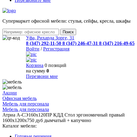
Перезвоните мне
Cупермаркет офисной мебели: стулья, сейфы, кресла, шкафы
Уфа, Рихарда Зорге, 31
8 (347) 292-11-50
8 (347) 246-47-31
8 (347) 216-49-65
Войти
/
Регистрация
Корзина
0 позиций
на сумму
0
Перезвони мне
Акции
Офисная мебель
Мебель для персонала
Мебель для персонала
Атриа А-СЭ160х120ПР КДД Стол эргономичный правый
1600х1200х750 дуб дымчатый + капучино
Каталог мебели:
Готовые решения