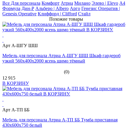
Все Для персонала
Комфорт
Атриа
Милано
Элево | Elevo
А4
Формула
Дин-Р
Альберо | Albero
Арго
Генезис Оператив |
Genesis Operative
Клиффорд | Clifford
Стайл
Похожие товары
Арт А-ШГУ ШШ
Мебель для персонала Атриа А-ШГУ ШШ Шкаф гардероб
узкий 560х400х2000 ясень шимо тёмный
(0)
12 915
В КОРЗИНУ
Арт А-ТП ББ
Мебель для персонала Атриа А-ТП ББ Тумба приставная
430х600х750 белый