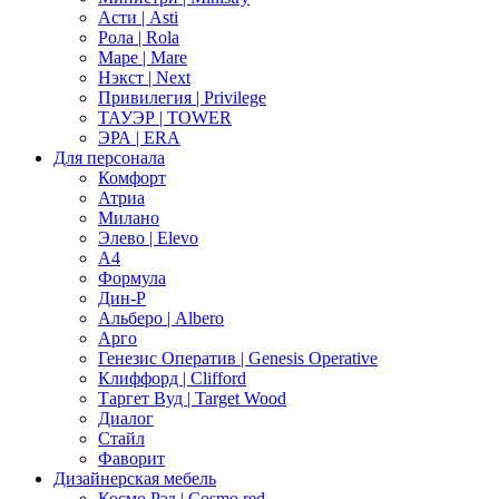
Асти | Asti
Рола | Rola
Маре | Mare
Нэкст | Next
Привилегия | Privilege
ТАУЭР | TOWER
ЭРА | ERA
Для персонала
Комфорт
Атриа
Милано
Элево | Elevo
А4
Формула
Дин-Р
Альберо | Albero
Арго
Генезис Оператив | Genesis Operative
Клиффорд | Clifford
Таргет Вуд | Target Wood
Диалог
Стайл
Фаворит
Дизайнерская мебель
Космо Рэд | Cosmo red