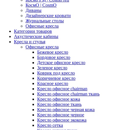
КосмО | CosmO
Диваны
Дизайнерские кровати
Журнальные столы
Офисные кресла
Категории товаров
Акустические кабины
Кресла и стулья
Офисные кресла
Бежевое кресло
Бордовое кресло
Детское офисное кресло
Зеленое кресло
Коврик под кресло
Коричневое кресло
Красное кресло
Кресло офисное chairman
Кресло офисное chairman ткань
Кресло офисное кожа
Кресло офисное ткань
Кресло офисное черная кожа
Кресло офисное черное
Кресло офисное экокожа
Кресло сетка