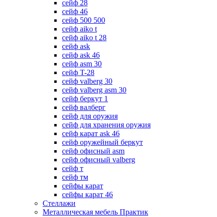
сейф 28
сейф 46
сейф 500 500
сейф aiko t
сейф aiko t 28
сейф ask
сейф ask 46
сейф asm 30
сейф T-28
сейф valberg 30
сейф valberg asm 30
сейф беркут 1
сейф валберг
сейф для оружия
сейф для хранения оружия
сейф карат ask 46
сейф оружейный беркут
сейф офисный asm
сейф офисный valberg
сейф т
сейф тм
сейфы карат
сейфы карат 46
Стеллажи
Металлическая мебель Практик