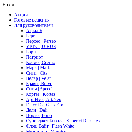
Назад
Акции
Готовые решения
Для руководителей
Атриа Б
Берг
Персео | Perseo
У.РУС | U.RUS
Борн
Патриот
Космо | Cosmo
Марк | Mark
Сити | City
Велар | Velar
Браво | Bravo
Спич | Speech
Кортез | Kortez
Арт.Нэо | Art.Neo
Гласс.Го | Glass.Go
Дали | Dali
Порто | Porto
Суперджет Бизнес | Superjet Bussines
Флэш Вайт | Flash White
Министри | Ministry