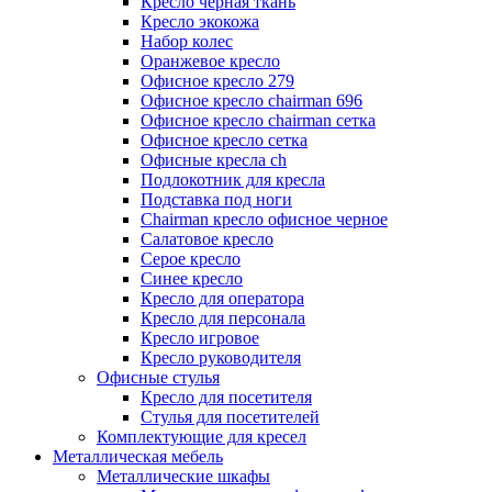
Кресло черная ткань
Кресло экокожа
Набор колес
Оранжевое кресло
Офисное кресло 279
Офисное кресло chairman 696
Офисное кресло chairman сетка
Офисное кресло сетка
Офисные кресла ch
Подлокотник для кресла
Подставка под ноги
Сhairman кресло офисное черное
Салатовое кресло
Серое кресло
Синее кресло
Кресло для оператора
Кресло для персонала
Кресло игровое
Кресло руководителя
Офисные стулья
Кресло для посетителя
Стулья для посетителей
Комплектующие для кресел
Металлическая мебель
Металлические шкафы