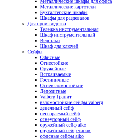
Металлические шкафы для офиса
Металлические картотеки
Бухгалтерские шкафы
Шкафы для раздевалок
Для производства
Тележка инструментальная
Шкаф инструментальный
Верстаки
Шкаф для ключей
Сейфы
Офисные
Огнестойкие
Оружейные
Встраиваемые
Гостиничные
Огневзломостойкие
Депозитные
Valberg Гранит
взломостойкие сейфы valberg
денежный сейф
несгораемый сейф
огнеупорный сейф
оружейный сейф aiko
оружейный сейф чирок
офисные сейфы aiko