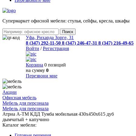
Перезвоните мне
Cупермаркет офисной мебели: стулья, сейфы, кресла, шкафы
Уфа, Рихарда Зорге, 31
8 (347) 292-11-50
8 (347) 246-47-31
8 (347) 216-49-65
Войти
/
Регистрация
Корзина
0 позиций
на сумму
0
Перезвони мне
Акции
Офисная мебель
Мебель для персонала
Мебель для персонала
Атриа А-ТМ КДД Тумба мобильная 430х450х615 дуб
дымчатый + капучино
Каталог мебели:
Готовые решения