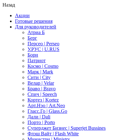
Назад
Акции
Готовые решения
Для руководителей
Атриа Б
Берг
Персео | Perseo
У.РУС | U.RUS
Борн
Патриот
Космо | Cosmo
Марк | Mark
Сити | City
Велар | Velar
Браво | Bravo
Спич | Speech
Кортез | Kortez
Арт.Нэо | Art.Neo
Гласс.Го | Glass.Go
Дали | Dali
Порто | Porto
Суперджет Бизнес | Superjet Bussines
Флэш Вайт | Flash White
Министри | Ministry