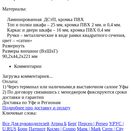
Материалы:
Ламинированная ДСтП, кромка ПВХ
Топ и полки шкафа – 25 мм, кромка ПВХ 2 мм. и 0,4 мм.
Каркас и двери шкафа – 16 мм, кромка ПВХ 0,4 мм
Ручки – металлические в виде рамки квадратного сечения,
цвет – «сатин»
Развернуть
Размеры внешние (ВхШхГ)
90,2х44,2х221 мм
Комментарии
Загрузка комментариев...
Оплата:
1) Через терминал
или наличными
,в выставочном салоне Уфы
2) По договору
связавшись с менеджером
фиксируются сроки
доставки и гарантии
Доставка по Уфе и Регионам
Подробнее про доставку и оплату
Ключевые слова:
Все Для руководителей
Атриа Б
Берг
Персео | Perseo
У.РУС |
U.RUS
Борн
Патриот
Космо | Cosmo
Марк | Mark
Сити | City