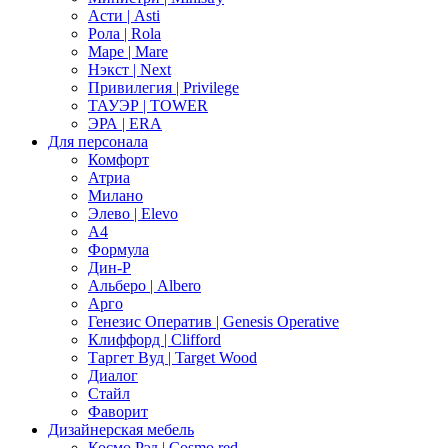
Асти | Asti
Рола | Rola
Маре | Mare
Нэкст | Next
Привилегия | Privilege
ТАУЭР | TOWER
ЭРА | ERA
Для персонала
Комфорт
Атриа
Милано
Элево | Elevo
А4
Формула
Дин-Р
Альберо | Albero
Арго
Генезис Оператив | Genesis Operative
Клиффорд | Clifford
Таргет Вуд | Target Wood
Диалог
Стайл
Фаворит
Дизайнерская мебель
Космо Рэд | Cosmo red