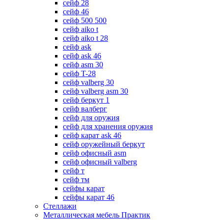
сейф 28
сейф 46
сейф 500 500
сейф aiko t
сейф aiko t 28
сейф ask
сейф ask 46
сейф asm 30
сейф T-28
сейф valberg 30
сейф valberg asm 30
сейф беркут 1
сейф валберг
сейф для оружия
сейф для хранения оружия
сейф карат ask 46
сейф оружейный беркут
сейф офисный asm
сейф офисный valberg
сейф т
сейф тм
сейфы карат
сейфы карат 46
Стеллажи
Металлическая мебель Практик