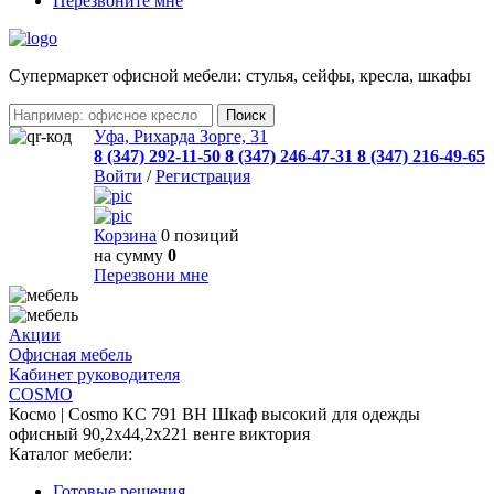
Перезвоните мне
Cупермаркет офисной мебели: стулья, сейфы, кресла, шкафы
Уфа, Рихарда Зорге, 31
8 (347) 292-11-50
8 (347) 246-47-31
8 (347) 216-49-65
Войти
/
Регистрация
Корзина
0 позиций
на сумму
0
Перезвони мне
Акции
Офисная мебель
Кабинет руководителя
COSMO
Космо | Cosmo КС 791 ВН Шкаф высокий для одежды
офисный 90,2х44,2х221 венге виктория
Каталог мебели:
Готовые решения