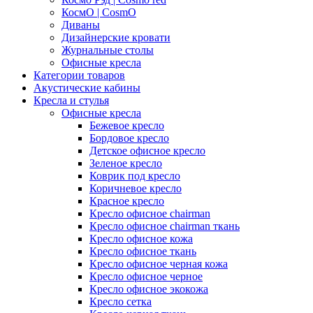
КосмО | CosmO
Диваны
Дизайнерские кровати
Журнальные столы
Офисные кресла
Категории товаров
Акустические кабины
Кресла и стулья
Офисные кресла
Бежевое кресло
Бордовое кресло
Детское офисное кресло
Зеленое кресло
Коврик под кресло
Коричневое кресло
Красное кресло
Кресло офисное chairman
Кресло офисное chairman ткань
Кресло офисное кожа
Кресло офисное ткань
Кресло офисное черная кожа
Кресло офисное черное
Кресло офисное экокожа
Кресло сетка