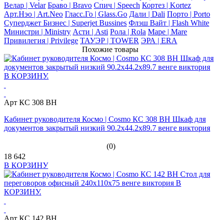
Велар | Velar
Браво | Bravo
Спич | Speech
Кортез | Kortez
Арт.Нэо | Art.Neo
Гласс.Го | Glass.Go
Дали | Dali
Порто | Porto
Суперджет Бизнес | Superjet Bussines
Флэш Вайт | Flash White
Министри | Ministry
Асти | Asti
Рола | Rola
Маре | Mare
Привилегия | Privilege
ТАУЭР | TOWER
ЭРА | ERA
Похожие товары
Арт КС 308 BH
Кабинет руководителя Космо | Cosmo КС 308 BH Шкаф для
документов закрытый низкий 90.2x44.2x89.7 венге виктория
(0)
18 642
В КОРЗИНУ
Арт КС 142 ВН