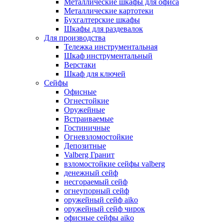
Металлические шкафы для офиса
Металлические картотеки
Бухгалтерские шкафы
Шкафы для раздевалок
Для производства
Тележка инструментальная
Шкаф инструментальный
Верстаки
Шкаф для ключей
Сейфы
Офисные
Огнестойкие
Оружейные
Встраиваемые
Гостиничные
Огневзломостойкие
Депозитные
Valberg Гранит
взломостойкие сейфы valberg
денежный сейф
несгораемый сейф
огнеупорный сейф
оружейный сейф aiko
оружейный сейф чирок
офисные сейфы aiko