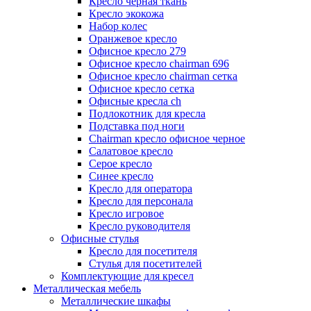
Кресло черная ткань
Кресло экокожа
Набор колес
Оранжевое кресло
Офисное кресло 279
Офисное кресло chairman 696
Офисное кресло chairman сетка
Офисное кресло сетка
Офисные кресла ch
Подлокотник для кресла
Подставка под ноги
Сhairman кресло офисное черное
Салатовое кресло
Серое кресло
Синее кресло
Кресло для оператора
Кресло для персонала
Кресло игровое
Кресло руководителя
Офисные стулья
Кресло для посетителя
Стулья для посетителей
Комплектующие для кресел
Металлическая мебель
Металлические шкафы