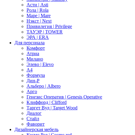
Асти | Asti
Рола | Rola
Маре | Mare
Нэкст | Next
Привилегия | Privilege
ТАУЭР | TOWER
ЭРА | ERA
Для персонала
Комфорт
Атриа
Милано
Элево | Elevo
А4
Формула
Дин-Р
Альберо | Albero
Арго
Генезис Оператив | Genesis Operative
Клиффорд | Clifford
Таргет Вуд | Target Wood
Диалог
Стайл
Фаворит
Дизайнерская мебель
Космо Рэд | Cosmo red