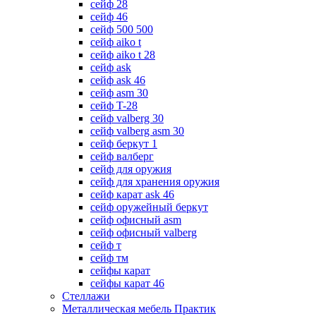
сейф 28
сейф 46
сейф 500 500
сейф aiko t
сейф aiko t 28
сейф ask
сейф ask 46
сейф asm 30
сейф T-28
сейф valberg 30
сейф valberg asm 30
сейф беркут 1
сейф валберг
сейф для оружия
сейф для хранения оружия
сейф карат ask 46
сейф оружейный беркут
сейф офисный asm
сейф офисный valberg
сейф т
сейф тм
сейфы карат
сейфы карат 46
Стеллажи
Металлическая мебель Практик