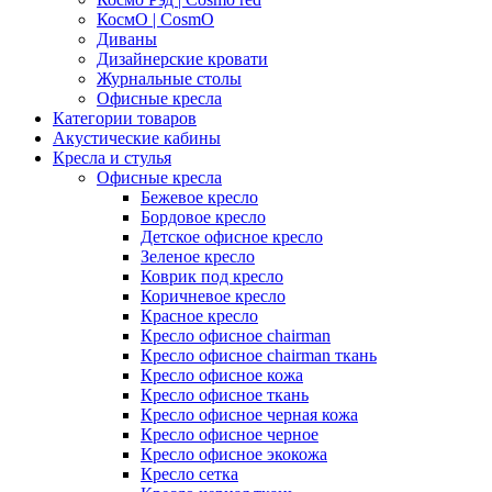
КосмО | CosmO
Диваны
Дизайнерские кровати
Журнальные столы
Офисные кресла
Категории товаров
Акустические кабины
Кресла и стулья
Офисные кресла
Бежевое кресло
Бордовое кресло
Детское офисное кресло
Зеленое кресло
Коврик под кресло
Коричневое кресло
Красное кресло
Кресло офисное chairman
Кресло офисное chairman ткань
Кресло офисное кожа
Кресло офисное ткань
Кресло офисное черная кожа
Кресло офисное черное
Кресло офисное экокожа
Кресло сетка