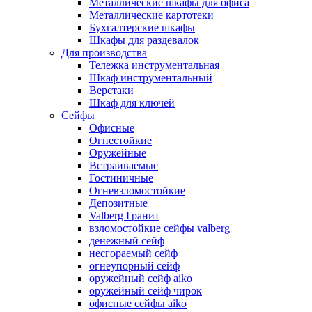
Металлические шкафы для офиса
Металлические картотеки
Бухгалтерские шкафы
Шкафы для раздевалок
Для производства
Тележка инструментальная
Шкаф инструментальный
Верстаки
Шкаф для ключей
Сейфы
Офисные
Огнестойкие
Оружейные
Встраиваемые
Гостиничные
Огневзломостойкие
Депозитные
Valberg Гранит
взломостойкие сейфы valberg
денежный сейф
несгораемый сейф
огнеупорный сейф
оружейный сейф aiko
оружейный сейф чирок
офисные сейфы aiko