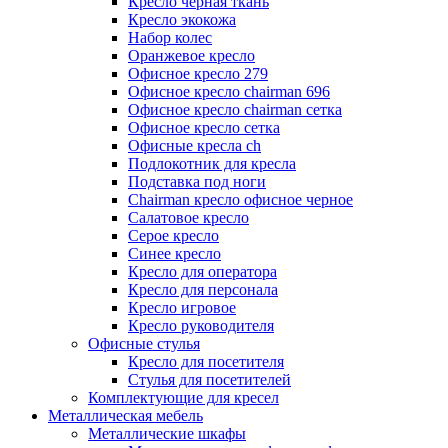
Кресло черная ткань
Кресло экокожа
Набор колес
Оранжевое кресло
Офисное кресло 279
Офисное кресло chairman 696
Офисное кресло chairman сетка
Офисное кресло сетка
Офисные кресла ch
Подлокотник для кресла
Подставка под ноги
Сhairman кресло офисное черное
Салатовое кресло
Серое кресло
Синее кресло
Кресло для оператора
Кресло для персонала
Кресло игровое
Кресло руководителя
Офисные стулья
Кресло для посетителя
Стулья для посетителей
Комплектующие для кресел
Металлическая мебель
Металлические шкафы