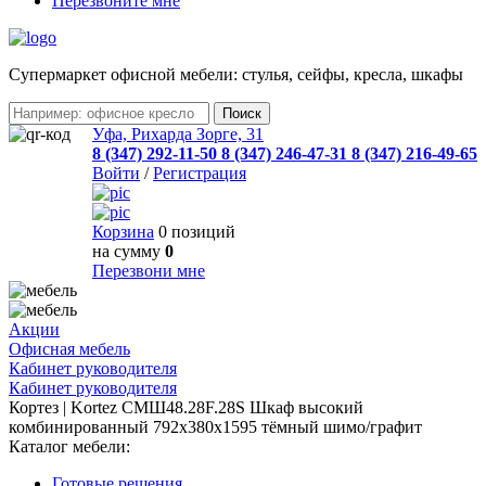
Перезвоните мне
Cупермаркет офисной мебели: стулья, сейфы, кресла, шкафы
Уфа, Рихарда Зорге, 31
8 (347) 292-11-50
8 (347) 246-47-31
8 (347) 216-49-65
Войти
/
Регистрация
Корзина
0 позиций
на сумму
0
Перезвони мне
Акции
Офисная мебель
Кабинет руководителя
Кабинет руководителя
Кортез | Kortez СМШ48.28F.28S Шкаф высокий
комбинированный 792x380x1595 тёмный шимо/графит
Каталог мебели:
Готовые решения