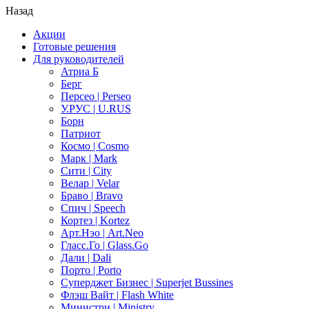
Назад
Акции
Готовые решения
Для руководителей
Атриа Б
Берг
Персео | Perseo
У.РУС | U.RUS
Борн
Патриот
Космо | Cosmo
Марк | Mark
Сити | City
Велар | Velar
Браво | Bravo
Спич | Speech
Кортез | Kortez
Арт.Нэо | Art.Neo
Гласс.Го | Glass.Go
Дали | Dali
Порто | Porto
Суперджет Бизнес | Superjet Bussines
Флэш Вайт | Flash White
Министри | Ministry